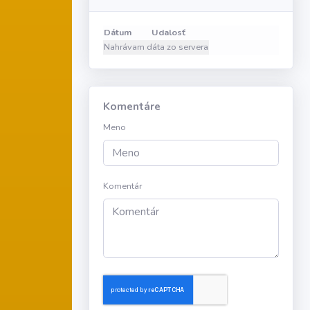
Dátum
Udalosť
Nahrávam dáta zo servera
Komentáre
Meno
Komentár