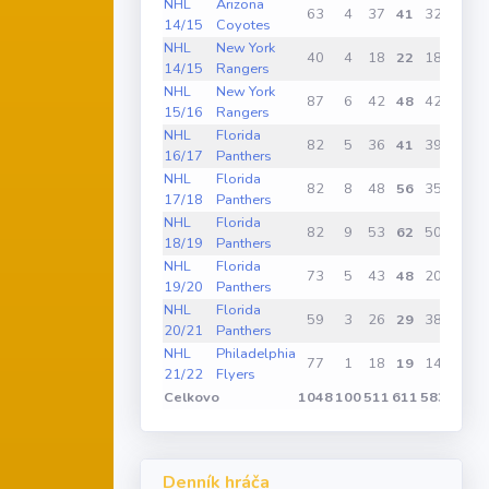
NHL
Arizona
63
4
37
41
32
2
14/15
Coyotes
NHL
New York
40
4
18
22
18
0
14/15
Rangers
NHL
New York
87
6
42
48
42
2
15/16
Rangers
NHL
Florida
82
5
36
41
39
2
16/17
Panthers
NHL
Florida
82
8
48
56
35
1
17/18
Panthers
NHL
Florida
82
9
53
62
50
7
18/19
Panthers
NHL
Florida
73
5
43
48
20
2
19/20
Panthers
NHL
Florida
59
3
26
29
38
1
20/21
Panthers
NHL
Philadelphia
77
1
18
19
14
1
21/22
Flyers
Celkovo
1048
100
511
611
583
35
Denník hráča