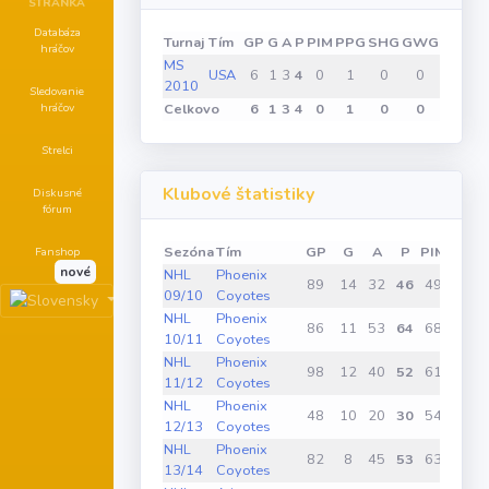
STRÁNKA
Databáza
Turnaj
Tím
GP
G
A
P
PIM
PPG
SHG
GWG
hráčov
MS
USA
6
1
3
4
0
1
0
0
2010
Sledovanie
Celkovo
6
1
3
4
0
1
0
0
hráčov
Strelci
Klubové štatistiky
Diskusné
fórum
Sezóna
Tím
GP
G
A
P
PIM
PPG
Fanshop
nové
NHL
Phoenix
89
14
32
46
49
6
09/10
Coyotes
NHL
Phoenix
86
11
53
64
68
3
10/11
Coyotes
NHL
Phoenix
98
12
40
52
61
0
11/12
Coyotes
NHL
Phoenix
48
10
20
30
54
5
12/13
Coyotes
NHL
Phoenix
82
8
45
53
63
3
13/14
Coyotes