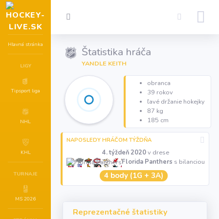
Hlavná stránka
Štatistika hráča
YANDLE KEITH
LIGY
obranca
Tipsport liga
39 rokov
ľavé držanie hokejky
87 kg
185 cm
NHL
NAPOSLEDY HRÁČOM TÝŽDŇA
4. týždeň 2020
v drese
KHL
Florida Panthers
s bilanciou
TURNAJE
4 body (1G + 3A)
MS 2026
Reprezentačné štatistiky