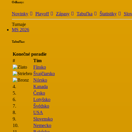
Odkazy:
Novinky
Playoff
Zápasy
Tabuľka
Štatistiky
Slo
Turnaje
MS 2026
Tabuľka:
Konečné poradie
#
Tím
Fínsko
Švajčiarsko
Nórsko
4.
Kanada
5.
Česko
6.
Lotyšsko
7.
Švédsko
8.
USA
9.
Slovensko
10.
Nemecko
11.
Rakúsko