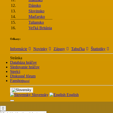
12.
Dánsko
13.
Slovinsko
14.
Maďarsko
15.
Taliansko
16.
Veľká Británia
Odkazy:
Informácie
Novinky
Zápasy
Tabuľka
Štatistiky
Stránka
Databáza hráčov
Sledovanie hráčov
Strelci
Diskusné fórum
Fanshop
nové
Slovensky
English