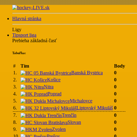
Hlavná stránka
Ligy
Tipsport liga
Prebieha základná časť
Tabuľka:
#
Tím
Body
1.
Banská Bystrica
0
2.
Košice
0
3.
Nitra
0
4.
Poprad
0
5.
Michalovce
0
6.
Liptovský Mikuláš
0
7.
Trenčín
0
8.
Slovan
0
9.
Zvolen
0
10.
Prešov
0