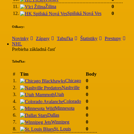
11.
Žilina
0
12.
Spišská Nová Ves
0
Odkazy:
Novinky
Zápasy
Tabuľka
Štatistiky
Prestupy
NHL
Prebieha základná časť
Tabuľka:
#
Tím
Body
1.
Chicago
0
2.
Nashville
0
3.
Utah
0
4.
Colorado
0
5.
Minnesota
0
6.
Dallas
0
7.
Winnipeg
0
8.
St. Louis
0