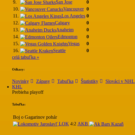
9.
San Jose
0
10.
Vancouver
0
11.
Los Angeles
0
12.
Calgary
0
13.
Anaheim
0
14.
Edmonton
0
15.
Vegas
0
16.
Seattle
0
celá tabuľka »
Odkazy:
Novinky
Zápasy
Tabuľka
Štatistiky
Slováci v NHL
KHL
Prebieha playoff
Tabuľka:
Boj o Gagarinov pohár
LOK
4:2
AKB