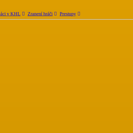
váci v KHL
Zranení hráči
Prestupy