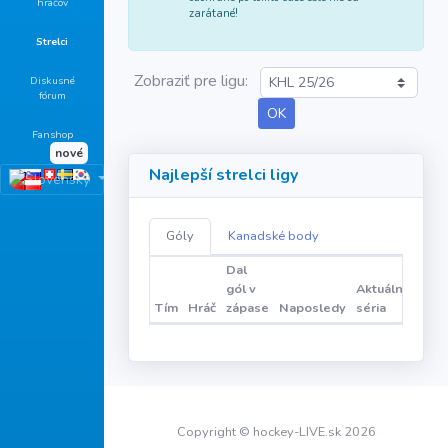
hráčov
zarátané!
Strelci
Zobraziť pre ligu:
Diskusné
fórum
Fanshop
nové
Najlepší strelci ligy
Góly
Kanadské body
Dal
gól v
Aktuálna
Tím
Hráč
zápase
Naposledy
séria
Copyright © hockey-LIVE.sk 2026