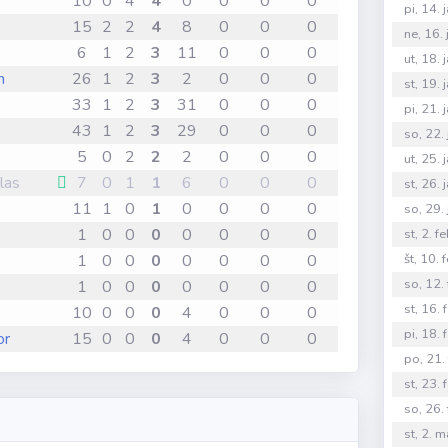
10
0
4
4
0
0
0
0
pi, 14.
15
2
2
4
8
0
0
0
ne, 16.
6
1
2
3
11
0
0
0
ut, 18.
n
26
1
2
3
2
0
0
0
st, 19.
33
1
2
3
31
0
0
0
pi, 21.
43
1
2
3
29
0
0
0
so, 22.
5
0
2
2
2
0
0
0
ut, 25.
las
7
0
1
1
6
0
0
0
st, 26.
11
1
0
1
0
0
0
0
so, 29.
1
0
0
0
0
0
0
0
st, 2. 
1
0
0
0
0
0
0
0
št, 10.
so, 12.
1
0
0
0
0
0
0
0
st, 16.
10
0
0
0
4
0
0
0
pi, 18.
or
15
0
0
0
4
0
0
0
po, 21.
st, 23.
so, 26.
st, 2. 