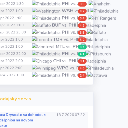
PHI
vs.
ANA
 apr 2022 1:30
3:5
WSH
vs.
PHI
 apr 2022 1:00
9:2
PHI
vs.
NYR
 apr 2022 1:00
0:4
BUF
vs.
PHI
 apr 2022 1:00
4:3
PHI
vs.
BUF
 apr 2022 23:00
3:5
TOR
vs.
PHI
 apr 2022 1:00
5:2
MTL
vs.
PHI
 apr 2022 1:00
3:6
PHI
vs.
PIT
 apr 2022 22:00
4:1
CHI
vs.
PHI
 apr 2022 2:00
3:1
WPG
vs.
PHI
 apr 2022 2:00
4:0
PHI
vs.
OTT
 apr 2022 1:00
2:4
odajský servis
ca Drysdale sa dohodol s
18.7.2026 07:32
delphiou na novom
akte