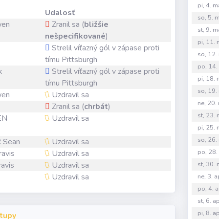
pi, 4. 
Udalosť
so, 5. 
wen
Zranil sa (
bližšie
st, 9. 
nešpecifikované
)
pi, 11.
Strelil víťazný gól v zápase proti
so, 12
tímu Pittsburgh
po, 14
k
Strelil víťazný gól v zápase proti
pi, 18.
tímu Pittsburgh
so, 19.
wen
Uzdravil sa
ne, 20
Zranil sa (
chrbát
)
st, 23.
EN
Uzdravil sa
pi, 25.
so, 26.
 Sean
Uzdravil sa
po, 28
avis
Uzdravil sa
avis
Uzdravil sa
st, 30.
Uzdravil sa
ne, 3. 
po, 4. 
st, 6. 
pi, 8. 
tupy