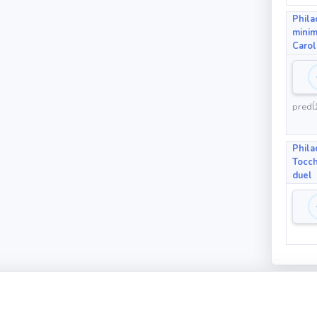
Phila
minim
Carol
predĺž
Phila
Tocch
duel