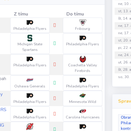
ne, 10.
st, 13.
Z tímu
Do tímu
št, 14.
ne, 17.
Philadelphia Flyers
Fribourg
ne, 17.
st, 20.
Michigan State
Philadelphia Flyers
pi, 22.
Spartans
ne, 24.
ut, 26.
Philadelphia Flyers
Coachella Valley
št, 28.
Firebirds
so, 30.
oah
Oshawa Generals
Philadelphia Flyers
by
Sprav
Philadelphia Flyers
Minnesota Wild
ERS
Philadelphia Flyers
Carolina Hurricanes
Obran
Phila
NG
kontr