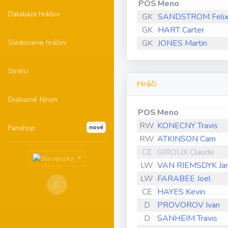
POS
Meno
Databáza hráčov
GK
SANDSTROM Feli
GK
HART Carter
Sledovanie hráčov
GK
JONES Martin
Strelci
Hráči
Diskusné fórum
POS
Meno
RW
KONECNY Travis
Fanshop
nové
RW
ATKINSON Cam
CE
GIROUX Claude
LW
VAN RIEMSDYK Ja
LW
FARABEE Joel
CE
HAYES Kevin
D
PROVOROV Ivan
D
SANHEIM Travis