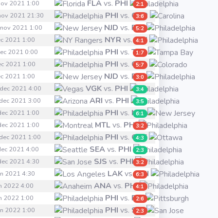
FLA
vs.
PHI
 nov 2021 1:00
2:1
PHI
vs.
CAR
 nov 2021 21:30
3:6
NJD
vs.
PHI
 nov 2021 1:00
5:2
NYR
vs.
PHI
dec 2021 1:00
4:1
PHI
vs.
TBL
dec 2021 0:00
1:7
PHI
vs.
COL
dec 2021 1:00
5:7
NJD
vs.
PHI
dec 2021 1:00
3:0
VGK
vs.
PHI
 dec 2021 4:00
3:4
ARI
vs.
PHI
 dec 2021 3:00
3:5
PHI
vs.
NJD
 dec 2021 1:00
6:1
MTL
vs.
PHI
 dec 2021 1:00
3:2
PHI
vs.
OTT
 dec 2021 1:00
4:3
SEA
vs.
PHI
 dec 2021 4:00
2:3
SJS
vs.
PHI
 dec 2021 4:30
3:2
LAK
vs.
PHI
jan 2021 4:30
6:3
ANA
vs.
PHI
jan 2022 4:00
4:1
PHI
vs.
PIT
jan 2022 1:00
2:6
PHI
vs.
SJS
jan 2022 1:00
2:3