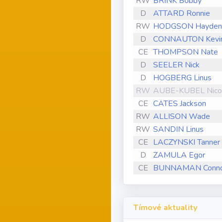
RW
BRINK Bobby
D
ATTARD Ronnie
RW
HODGSON Hayden
D
CONNAUTON Kevi
CE
THOMPSON Nate
D
SEELER Nick
D
HOGBERG Linus
RW
AUBE-KUBEL Nico
CE
CATES Jackson
RW
ALLISON Wade
RW
SANDIN Linus
CE
LACZYNSKI Tanner
D
ZAMULA Egor
CE
BUNNAMAN Conn
Tímové aktuality