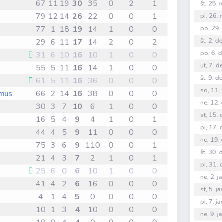
67
11
19
30
35
0
2
1
št, 25.
79
12
14
26
22
0
0
1
pi, 26.
77
1
18
19
14
1
0
0
po, 29.
št, 2. 
29
6
11
17
14
2
0
2
po, 6. 
31
6
10
16
10
1
0
0
ut, 7. 
55
5
11
16
14
1
0
0
št, 9. 
61
5
11
16
36
0
0
0
so, 11.
mus
66
2
14
16
38
0
0
0
ne, 12.
30
3
7
10
6
1
0
0
st, 15.
16
5
4
9
4
1
0
1
pi, 17.
44
4
5
9
11
0
0
0
ne, 19.
75
3
6
9
110
0
0
1
št, 30.
21
4
3
7
2
1
0
1
pi, 31.
25
6
0
6
10
1
0
0
ne, 2. 
41
4
2
6
16
0
0
0
st, 5. 
4
1
4
5
0
0
0
0
pi, 7. 
10
1
3
4
10
0
0
0
ne, 9. 