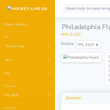
Hlavná stránka
Philadelphia Fl
NHL 21/22
LIGY
Sezóna
Tipsport liga
NHL
KHL
TURNAJE
MS 2026
Brankári
STRÁNKA