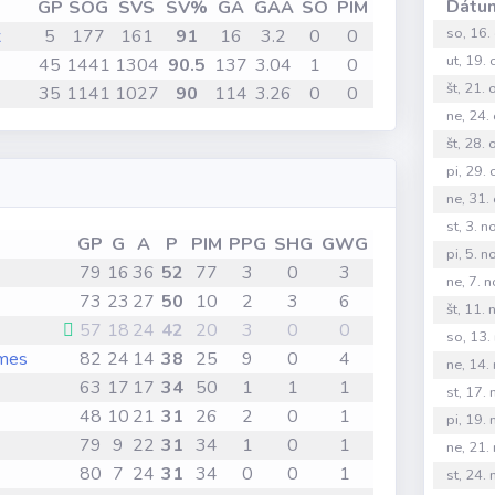
Dátu
GP
SOG
SVS
SV%
GA
GAA
SO
PIM
so, 16.
x
5
177
161
91
16
3.2
0
0
ut, 19.
45
1441
1304
90.5
137
3.04
1
0
št, 21.
35
1141
1027
90
114
3.26
0
0
ne, 24.
št, 28.
pi, 29.
ne, 31.
st, 3. 
GP
G
A
P
PIM
PPG
SHG
GWG
pi, 5. 
79
16
36
52
77
3
0
3
ne, 7. 
73
23
27
50
10
2
3
6
št, 11.
57
18
24
42
20
3
0
0
so, 13.
mes
82
24
14
38
25
9
0
4
ne, 14.
63
17
17
34
50
1
1
1
st, 17.
48
10
21
31
26
2
0
1
pi, 19.
79
9
22
31
34
1
0
1
ne, 21.
80
7
24
31
34
0
0
1
st, 24.