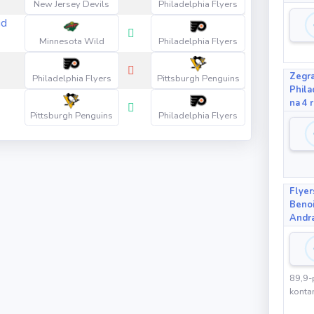
New Jersey Devils
Philadelphia Flyers
id
Minnesota Wild
Philadelphia Flyers
Zegra
Philadelphia Flyers
Pittsburgh Penguins
Phila
na 4 
Pittsburgh Penguins
Philadelphia Flyers
Flyer
Benoi
Andr
89,9-
konta