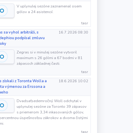
V uplynulej sezóne zaznamenal osem
gólov a 24 asistencií.
tasr
s sa vyhol arbitráži, s
16.7.2026 08:30
dephiou podpísal zmluvu
roky
Zegras si v minulej sezóne vytvoril
maximum s 26 gólmi a 67 bodmi v 81
zápasoch základnej časti.
tasr
s získali z Toronta Wolla a
18.6.2026 10:02
ta výmenou za Erssona a
aeho
Dvadsaťsedemročný Woll odchytal v
uplynulej sezóne za Toronto 39 zápasov
s priemerom 3,34 inkasovaných gólov,
percentnou úspešnosťou zákrokov a dvoma čistými
mi.
tasr