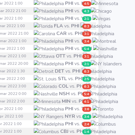
PHI
vs.
MIN
mar 2022 1:00
4:5
PHI
vs.
CHI
mar 2022 21:00
4:3
PHI
vs.
VGK
mar 2022 1:00
2:1
FLA
vs.
PHI
 mar 2022 1:00
6:3
CAR
vs.
PHI
. mar 2022 21:00
3:1
PHI
vs.
MTL
. mar 2022 1:00
3:4
PHI
vs.
NSH
 mar 2022 1:00
5:4
OTT
vs.
PHI
 mar 2022 1:00
3:1
PHI
vs.
NYI
. mar 2022 20:00
2:1
DET
vs.
PHI
 mar 2022 1:30
6:3
STL
vs.
PHI
 mar 2022 2:00
2:5
COL
vs.
PHI
 mar 2022 3:00
6:3
NSH
vs.
PHI
. mar 2022 0:00
5:4
MIN
vs.
PHI
 mar 2022 2:00
4:1
PHI
vs.
TOR
apr 2022 1:00
3:6
NYR
vs.
PHI
apr 2022 1:00
3:4
PHI
vs.
CBJ
apr 2022 1:00
2:4
CBJ
vs.
PHI
apr 2022 1:00
1:4