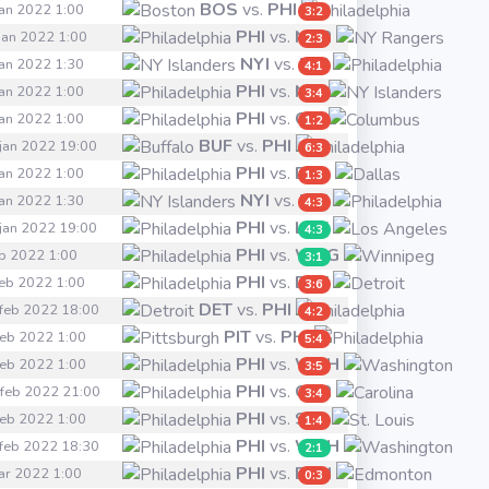
BOS
vs.
PHI
 jan 2022 1:00
3:2
PHI
vs.
NYR
 jan 2022 1:00
2:3
NYI
vs.
PHI
 jan 2022 1:30
4:1
PHI
vs.
NYI
 jan 2022 1:00
3:4
PHI
vs.
CBJ
 jan 2022 1:00
1:2
BUF
vs.
PHI
 jan 2022 19:00
6:3
PHI
vs.
DAL
 jan 2022 1:00
1:3
NYI
vs.
PHI
 jan 2022 1:30
4:3
PHI
vs.
LAK
 jan 2022 19:00
4:3
PHI
vs.
WPG
feb 2022 1:00
3:1
PHI
vs.
DET
 feb 2022 1:00
3:6
DET
vs.
PHI
 feb 2022 18:00
4:2
PIT
vs.
PHI
 feb 2022 1:00
5:4
PHI
vs.
WSH
 feb 2022 1:00
3:5
PHI
vs.
CAR
 feb 2022 21:00
3:4
PHI
vs.
STL
 feb 2022 1:00
1:4
PHI
vs.
WSH
 feb 2022 18:30
2:1
PHI
vs.
EDM
mar 2022 1:00
0:3