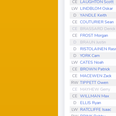
CE
LAUGHTON Scott
LW
LINDBLOM Oskar
D
YANDLE Keith
CE
COUTURIER Sean
CE
BRASSARD Derick
CE
FROST Morgan
D
BRAUN Justin
D
RISTOLAINEN Ras
D
YORK Cam
LW
CATES Noah
CE
BROWN Patrick
CE
MACEWEN Zack
RW
TIPPETT Owen
CE
MAYHEW Gerry
CE
WILLMAN Max
D
ELLIS Ryan
LW
RATCLIFFE Isaac