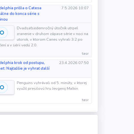
delphia prišla o Catesa
7.5.2026 10:07
álne do konca série s
inou
Dvadsaťsedemročný útočník utrpel
zranenie v druhom zápase série v noci na
utorok, v ktorom Canes vyhrali 3:2 po
ení a v sérii vedú 2:0.
tasr
delphia krok od postupu,
23.4.2026 07:50
et: Najťažšie je vyhrať ďalší
Penguins vyhrávali od 5. minúty, v ktorej
využil presilovú hru Jevgenij Malkin.
tasr