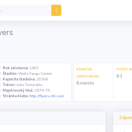
yers
Rok založenia:
1967
KONEČNÉ
POČET B
Štadión:
Wells Fargo Center
61
UMIESTNENIE:
Kapacita štadióna:
20306
8.miesto
Tréner:
John Tortorella
Majstrovský titul:
1974–75
Stránka klubu:
http://flyers.nhl.com
Zápa