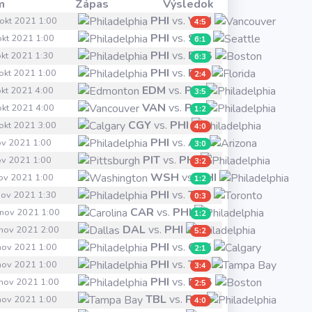
m
Zápas
Výsledok
PHI
vs.
VAN
 okt 2021 1:00
4:5
PHI
vs.
SEA
 okt 2021 1:00
6:1
PHI
vs.
BOS
 okt 2021 1:30
6:3
PHI
vs.
FLA
 okt 2021 1:00
2:4
EDM
vs.
PHI
 okt 2021 4:00
3:5
VAN
vs.
PHI
 okt 2021 4:00
1:2
CGY
vs.
PHI
 okt 2021 3:00
4:0
PHI
vs.
ARI
nov 2021 1:00
3:0
PIT
vs.
PHI
nov 2021 1:00
3:2
WSH
vs.
PHI
nov 2021 1:00
1:2
PHI
vs.
TOR
 nov 2021 1:30
0:3
CAR
vs.
PHI
 nov 2021 1:00
1:2
DAL
vs.
PHI
 nov 2021 2:00
5:2
PHI
vs.
CGY
 nov 2021 1:00
2:1
PHI
vs.
TBL
 nov 2021 1:00
3:4
PHI
vs.
BOS
 nov 2021 1:00
2:5
TBL
vs.
PHI
 nov 2021 1:00
4:0