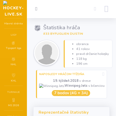
Hlavná stránka
Štatistika hráča
#33 BYFUGLIEN DUSTIN
LIGY
obranca
Tipsport liga
41 rokov
pravé držanie hokejky
118 kg
196 cm
NHL
NAPOSLEDY HRÁČOM TÝŽDŇA
19. týždeň 2018
v drese
KHL
Winnipeg Jets
s bilanciou
TURNAJE
7 bodov (4G + 3A)
MS 2026
Reprezentačné štatistiky