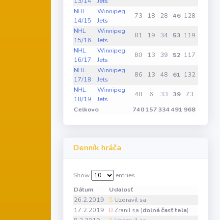
13/14
Jets
NHL
Winnipeg
73
18
28
46
128
5
14/15
Jets
NHL
Winnipeg
81
19
34
53
119
3
15/16
Jets
NHL
Winnipeg
80
13
39
52
117
1
16/17
Jets
NHL
Winnipeg
86
13
48
61
132
4
17/18
Jets
NHL
Winnipeg
48
6
33
39
73
1
18/19
Jets
Celkovo
740
157
334
491
968
49
Denník hráča
Show
entries
Dátum
Udalosť
26.2.2019
Uzdravil sa
17.2.2019
Zranil sa (
dolná časť tela
)