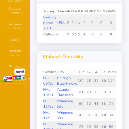
STRÁNKA
Databáza
Turnaj
Tím
GP
G
A
P
PIM
PPG
SHG
GWG
hráčov
Svetový
pohár
USA
2
0
1
1
2
0
0
0
Sledovanie
2016
hráčov
Celkovo
2
0
1
1
2
0
0
0
Strelci
Diskusné
fórum
Klubové štatistiky
Fanshop
Sezóna
Tím
GP
G
A
P
PIM
PPG
S
nové
NHL
Chicago
104
28
22
50
114
11
09/10
Blackhawks
NHL
Atlanta
81
20
33
53
93
8
10/11
Thrashers
NHL
Winnipeg
66
12
41
53
72
4
11/12
Jets
NHL
Winnipeg
43
8
20
28
34
4
12/13
Jets
NHL
Winnipeg
78
20
36
56
86
8