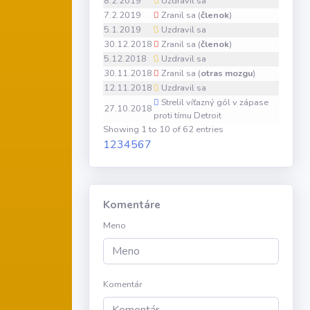
8.2.2019
Uzdravil sa
7.2.2019
Zranil sa (
členok
)
5.1.2019
Uzdravil sa
30.12.2018
Zranil sa (
členok
)
5.12.2018
Uzdravil sa
30.11.2018
Zranil sa (
otras mozgu
)
12.11.2018
Uzdravil sa
Strelil víťazný gól v zápase
27.10.2018
proti tímu Detroit
Showing 1 to 10 of 62 entries
1
2
3
4
5
6
7
Komentáre
Meno
Komentár