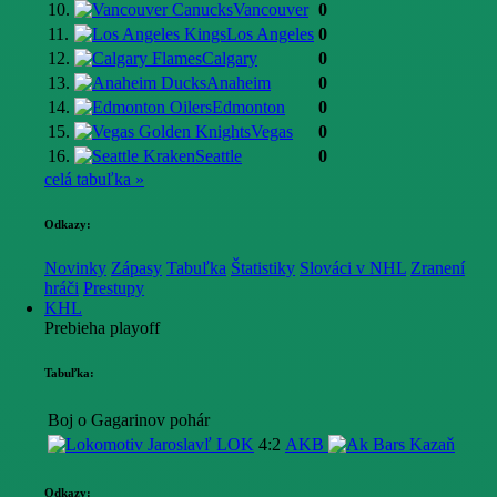
10.
Vancouver
0
11.
Los Angeles
0
12.
Calgary
0
13.
Anaheim
0
14.
Edmonton
0
15.
Vegas
0
16.
Seattle
0
celá tabuľka »
Odkazy:
Novinky
Zápasy
Tabuľka
Štatistiky
Slováci v NHL
Zranení
hráči
Prestupy
KHL
Prebieha playoff
Tabuľka:
Boj o Gagarinov pohár
LOK
4:2
AKB
Odkazy: