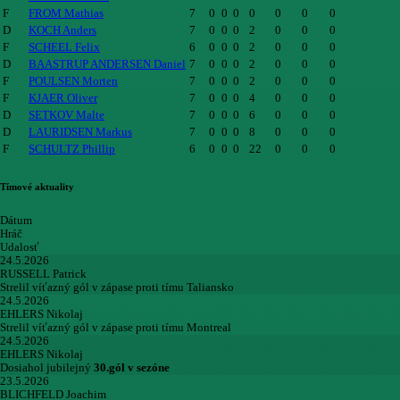
F
FROM Mathias
7
0
0
0
0
0
0
0
D
KOCH Anders
7
0
0
0
2
0
0
0
F
SCHEEL Felix
6
0
0
0
2
0
0
0
D
BAASTRUP ANDERSEN Daniel
7
0
0
0
2
0
0
0
F
POULSEN Morten
7
0
0
0
2
0
0
0
F
KJAER Oliver
7
0
0
0
4
0
0
0
D
SETKOV Malte
7
0
0
0
6
0
0
0
D
LAURIDSEN Markus
7
0
0
0
8
0
0
0
F
SCHULTZ Phillip
6
0
0
0
22
0
0
0
Tímové aktuality
Dátum
Hráč
Udalosť
24.5.2026
RUSSELL Patrick
Strelil víťazný gól v zápase proti tímu Taliansko
24.5.2026
EHLERS Nikolaj
Strelil víťazný gól v zápase proti tímu Montreal
24.5.2026
EHLERS Nikolaj
Dosiahol jubilejný
30.gól v sezóne
23.5.2026
BLICHFELD Joachim