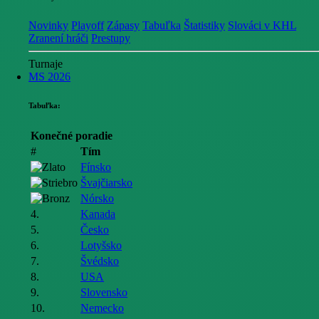
Novinky
Playoff
Zápasy
Tabuľka
Štatistiky
Slováci v KHL
Zranení hráči
Prestupy
Turnaje
MS 2026
Tabuľka:
Konečné poradie
#
Tím
Fínsko
Švajčiarsko
Nórsko
4.
Kanada
5.
Česko
6.
Lotyšsko
7.
Švédsko
8.
USA
9.
Slovensko
10.
Nemecko