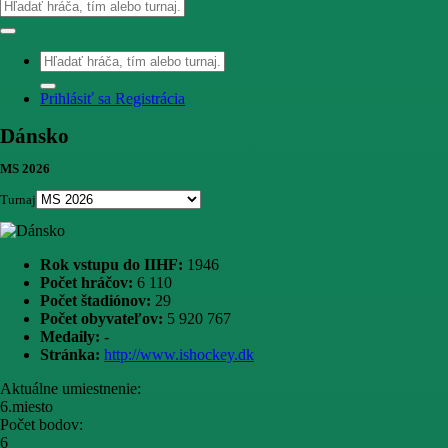
Prihlásiť sa
Registrácia
Dánsko
MS 2026
Turnaj
Rok vstupu do IIHF:
1946
Počet hráčov:
6 110
Počet štadiónov:
29
Počet obyvateľov:
5 920 767
Medaily:
-
Stránka:
http://www.ishockey.dk
Aktuálne umiestnenie:
6.miesto
Počet bodov:
6