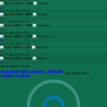
DEN
vs.
SWE
2:6
po, 18. máj 2026 16:20
CAN
vs.
DEN
5:1
št, 21. máj 2026 20:20
DEN
vs.
SVK
1:5
so, 23. máj 2026 12:20
DEN
vs.
SLO
4:0
ne, 24. máj 2026 16:20
DEN
vs.
ITA
3:2
ut, 26. máj 2026 12:20
NOR
vs.
DEN
4:3
Spravodajský servis
Dáni získali istotu záchrany, Taliansko
24.5.2026 19:07
zdolali v predĺžení