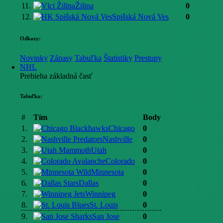
11.
Žilina
0
12.
Spišská Nová Ves
0
Odkazy:
Novinky
Zápasy
Tabuľka
Štatistiky
Prestupy
NHL
Prebieha základná časť
Tabuľka:
#
Tím
Body
1.
Chicago
0
2.
Nashville
0
3.
Utah
0
4.
Colorado
0
5.
Minnesota
0
6.
Dallas
0
7.
Winnipeg
0
8.
St. Louis
0
9.
San Jose
0