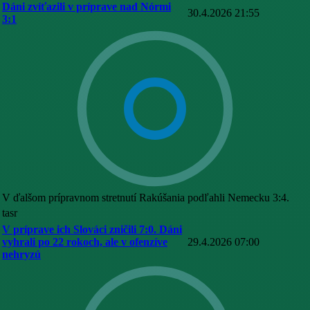
Dáni zvíťazili v príprave nad Nórmi
30.4.2026 21:55
3:1
V ďalšom prípravnom stretnutí Rakúšania podľahli Nemecku 3:4.
tasr
V príprave ich Slováci zničili 7:0. Dáni
vyhrali po 22 rokoch, ale v ofenzíve
29.4.2026 07:00
nehryzú