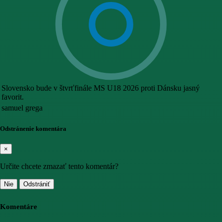
Slovensko bude v štvrťfinále MS U18 2026 proti Dánsku jasný
favorit.
samuel grega
Odstránenie komentára
×
Určite chcete zmazať tento komentár?
Nie
Odstrániť
Komentáre