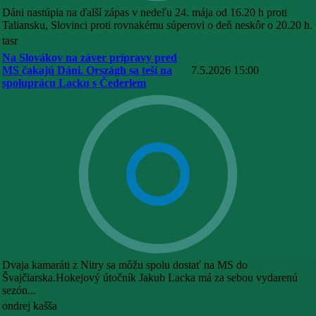
Dáni nastúpia na ďalší zápas v nedeľu 24. mája od 16.20 h proti
Taliansku, Slovinci proti rovnakému súperovi o deň neskôr o 20.20 h.
tasr
Na Slovákov na záver prípravy pred
MS čakajú Dáni. Országh sa teší na
7.5.2026 15:00
spoluprácu Lacku s Čederlem
Dvaja kamaráti z Nitry sa môžu spolu dostať na MS do
Švajčiarska.Hokejový útočník Jakub Lacka má za sebou vydarenú
sezón...
ondrej kašša