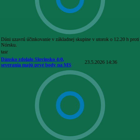
Dáni uzavrú účinkovanie v základnej skupine v utorok o 12.20 h proti
Nórsku.
tasr
Dánsko zdolalo Slovinsko 4:0,
23.5.2026 14:36
severania majú prvé body na MS