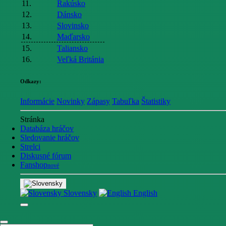
11.
Rakúsko
12.
Dánsko
13.
Slovinsko
14.
Maďarsko
15.
Taliansko
16.
Veľká Británia
Odkazy:
Informácie
Novinky
Zápasy
Tabuľka
Štatistiky
Stránka
Databáza hráčov
Sledovanie hráčov
Strelci
Diskusné fórum
Fanshop
nové
Slovensky
English