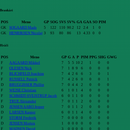
Brankári
POS
Meno
GP
SOG
SVS
SV%
GA
GAA
SO
PIM
GK
SOGAARD Mads
5
122
110
90.2
12
2.4
1
0
GK
HENRIKSEN Nicolaj
3
93
80
86
13
4.33
0
0
Hráči
POS
Meno
GP
G
A
P
PIM
PPG
SHG
GWG
F
AAGAARD Mikkel
7
5
5
10
2
1
0
0
F
OLESEN Nick
7
1
8
9
6
0
0
0
F
BLICHFELD Joachim
7
4
2
6
6
3
0
1
F
RUSSELL Patrick
7
4
2
6
0
0
0
1
D
BRUGGISSER Phillip
7
0
4
4
2
0
0
0
F
WEJSE Christian
6
1
0
1
4
0
0
0
F
SCHMIDT-SVEJSTRUP Jacob
6
0
1
1
0
0
0
0
F
TRUE Alexander
7
0
1
1
2
0
0
0
D
JENSEN AABO Jesper
7
0
1
1
2
0
0
0
D
LARSEN Kasper
6
0
1
1
4
0
0
0
F
STORM Frederik
7
0
0
0
0
0
0
0
D
JENSEN Morten
1
0
0
0
0
0
0
0
F
MADSEN David
3
0
0
0
0
0
0
0