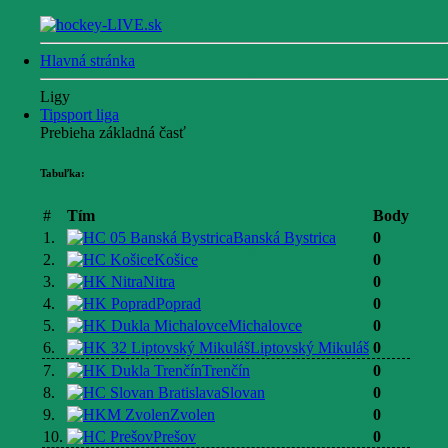
Hlavná stránka
Ligy
Tipsport liga
Prebieha základná časť
Tabuľka:
#
Tím
Body
1.
Banská Bystrica
0
2.
Košice
0
3.
Nitra
0
4.
Poprad
0
5.
Michalovce
0
6.
Liptovský Mikuláš
0
7.
Trenčín
0
8.
Slovan
0
9.
Zvolen
0
10.
Prešov
0