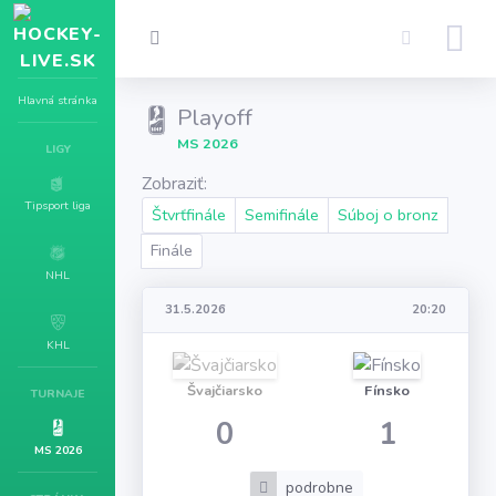
Hlavná stránka
Playoff
MS 2026
LIGY
Zobraziť:
Tipsport liga
Štvrťfinále
Semifinále
Súboj o bronz
Finále
NHL
31.5.2026
20:20
KHL
Švajčiarsko
Fínsko
TURNAJE
0
1
MS 2026
podrobne