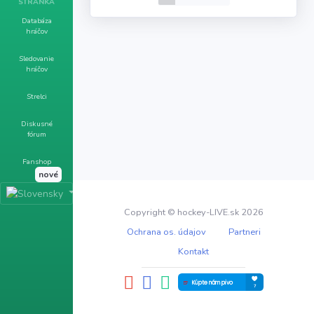
STRÁNKA
Databáza
hráčov
Sledovanie
hráčov
Strelci
Diskusné
fórum
Fanshop
nové
Copyright © hockey-LIVE.sk 2026
Ochrana os. údajov
Partneri
Kontakt