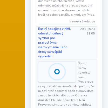
dúhového osieho hniezda, keď sa
odmietol zúčastniť na predzápasovom
rozkorčuľovaní, na ktorom mali všetci
hráči na sebe rozcvičku s motívom Pride.
Heureka Evolution
Ruský hokejista v NHL
20.1.2023
odmietol dúhový
11:05
symbol pre
pravoslávne
vierovyznanie. Jeho
dresy sa vzápätí
vypredali
Šport
Dresy
hokejistu
Ivana
Provorova
sa vypredali len niekoľko dní po tom, čo
mladý hráč odmietol nosiť dúhový dres
z náboženských dôvodov. Obranca
družstva Philadelphia Flyers Ivan
Provorov si v utorok odmietol obliecť