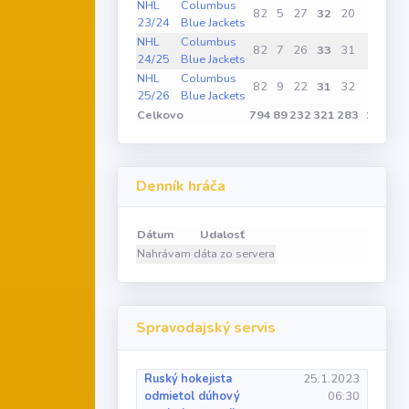
NHL
Columbus
82
5
27
32
20
0
0
23/24
Blue Jackets
NHL
Columbus
82
7
26
33
31
1
1
24/25
Blue Jackets
NHL
Columbus
82
9
22
31
32
1
0
25/26
Blue Jackets
Celkovo
794
89
232
321
283
12
1
Denník hráča
Dátum
Udalosť
Nahrávam dáta zo servera
Spravodajský servis
Ruský hokejista
25.1.2023
odmietol dúhový
06:30