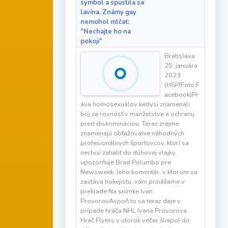
symbol a spustila sa
lavína. Známy gay
nemohol mlčať:
"Nechajte ho na
pokoji"
Bratislava
25. januára
2023
(HSP/Foto:F
acebook)Pr
áva homosexuálov kedysi znamenali
boj za rovnosť v manželstve a ochranu
pred diskrimináciou. Teraz zrejme
znamenajú obťažovanie náhodných
profesionálnych športovcov, ktorí sa
nechcú zahaliť do dúhovej vlajky,
upozorňuje Brad Polumbo pre
Newsweek. Jeho komentár, v ktorom sa
zastáva hokejistu, vám prinášame v
preklade Na snímke Ivan
ProvorovAspoň to sa teraz deje v
prípade hráča NHL Ivana Provorova.
Hráč Flyers v utorok večer šliapol do