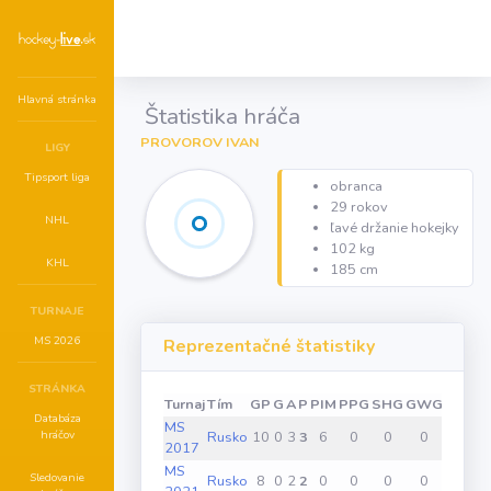
Hlavná stránka
Štatistika hráča
PROVOROV IVAN
LIGY
Tipsport liga
obranca
29 rokov
NHL
ľavé držanie hokejky
102 kg
KHL
185 cm
TURNAJE
MS 2026
Reprezentačné štatistiky
STRÁNKA
Turnaj
Tím
GP
G
A
P
PIM
PPG
SHG
GWG
Databáza
MS
hráčov
Rusko
10
0
3
3
6
0
0
0
2017
MS
Sledovanie
Rusko
8
0
2
2
0
0
0
0