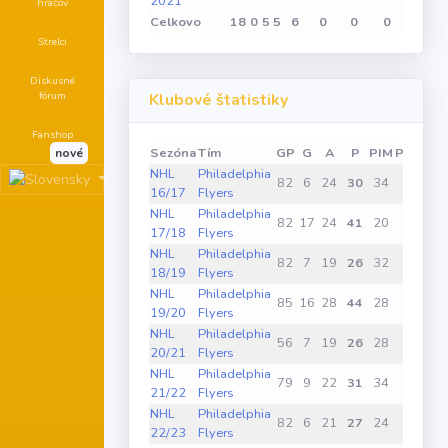
2021
hráčov
Celkovo
18
0
5
5
6
0
0
0
Strelci
Diskusné
fórum
Klubové štatistiky
Fanshop
Sezóna
Tím
GP
G
A
P
PIM
PPG
SH
nové
NHL
Philadelphia
82
6
24
30
34
0
0
16/17
Flyers
NHL
Philadelphia
82
17
24
41
20
2
0
17/18
Flyers
NHL
Philadelphia
82
7
19
26
32
0
0
18/19
Flyers
NHL
Philadelphia
85
16
28
44
28
7
0
19/20
Flyers
NHL
Philadelphia
56
7
19
26
28
0
0
20/21
Flyers
NHL
Philadelphia
79
9
22
31
34
1
0
21/22
Flyers
NHL
Philadelphia
82
6
21
27
24
0
0
22/23
Flyers