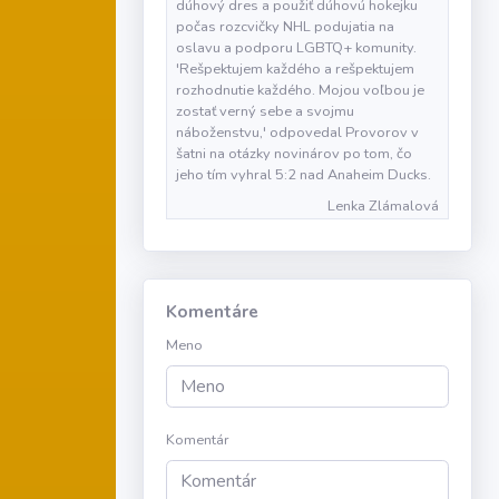
dúhový dres a použiť dúhovú hokejku
počas rozcvičky NHL podujatia na
oslavu a podporu LGBTQ+ komunity.
'Rešpektujem každého a rešpektujem
rozhodnutie každého. Mojou voľbou je
zostať verný sebe a svojmu
náboženstvu,' odpovedal Provorov v
šatni na otázky novinárov po tom, čo
jeho tím vyhral 5:2 nad Anaheim Ducks.
Lenka Zlámalová
Komentáre
Meno
Komentár