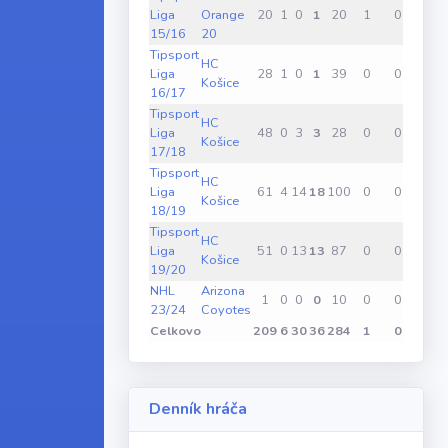
Liga
Orange
20
1
0
1
20
1
0
0
15/16
20
Tipsport
HC
Liga
28
1
0
1
39
0
0
0
Košice
16/17
Tipsport
HC
Liga
48
0
3
3
28
0
0
0
Košice
17/18
Tipsport
HC
Liga
61
4
14
18
100
0
0
1
Košice
18/19
Tipsport
HC
Liga
51
0
13
13
87
0
0
0
Košice
19/20
NHL
Arizona
1
0
0
0
10
0
0
0
23/24
Coyotes
Celkovo
209
6
30
36
284
1
0
1
Denník hráča