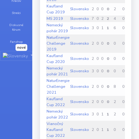
hráčov
Kaufland
Slovensko
2
0
0
0
2
0
0
Cup 2019
Strelci
MS 2019
Slovensko
7
0
2
2
4
0
0
Nemecký
Diskusné
Slovensko
3
0
1
1
6
0
0
fórum
pohár 2019
NaturEnergie
Fanshop
Challenge
Slovensko
2
0
0
0
0
0
0
nové
2019
Kaufland
Slovensko
2
0
0
0
0
0
0
Cup 2020
Nemecký
Slovensko
3
0
0
0
0
0
0
pohár 2021
NaturEnergie
Challenge
Slovensko
2
0
0
0
8
0
0
2021
Kaufland
Slovensko
2
0
0
0
2
0
0
Cup 2022
Nemecký
Slovensko
3
0
1
1
2
0
0
pohár 2022
Vianočný
Kaufland
Slovensko
2
0
1
1
0
0
0
Cup 2022