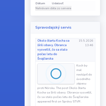
Dátum
Udalosť
Nahrávam dáta zo servera
Spravodajský servis
Okolo štartu Kocha sa
15.5.2026
šírili obavy. Obranca
13:46
vysvetlil, čo sa stalo
počas letu do
Švajčiarska
Koch by
mal
nastúpiť do
úvodného
zápasu
proti Nórsku. The post Okolo štartu
Kocha sa šírili obavy. Obranca vysvetlil,
čo sa stalo počas letu do Švajčiarska
appeared first on Správy STVR .