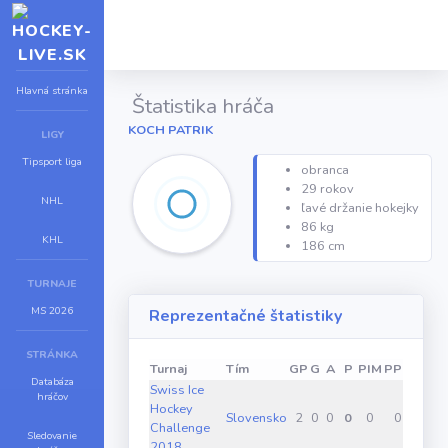
Hlavná stránka
Štatistika hráča
KOCH PATRIK
LIGY
Tipsport liga
obranca
29 rokov
NHL
ľavé držanie hokejky
86 kg
KHL
186 cm
TURNAJE
MS 2026
Reprezentačné štatistiky
STRÁNKA
Turnaj
Tím
GP
G
A
P
PIM
PPG
SHG
Databáza
Swiss Ice
hráčov
Hockey
Slovensko
2
0
0
0
0
0
0
Challenge
Sledovanie
2018