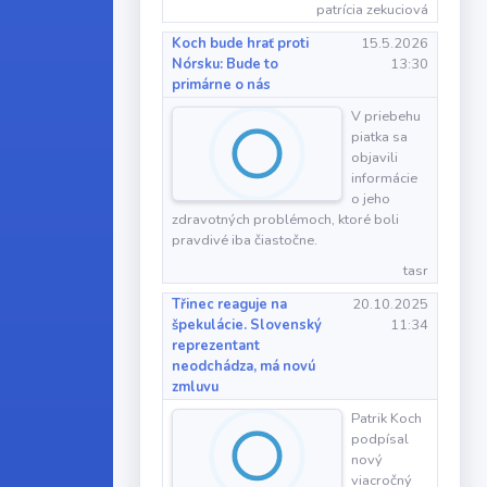
patrícia zekuciová
Koch bude hrať proti
15.5.2026
Nórsku: Bude to
13:30
primárne o nás
V priebehu
piatka sa
objavili
informácie
o jeho
zdravotných problémoch, ktoré boli
pravdivé iba čiastočne.
tasr
Třinec reaguje na
20.10.2025
špekulácie. Slovenský
11:34
reprezentant
neodchádza, má novú
zmluvu
Patrik Koch
podpísal
nový
viacročný