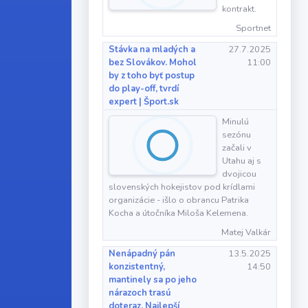
kontrakt.
Sportnet
Stávka na mladých a
27.7.2025
bez Slovákov. Mohol
11:00
by z toho byť postup
do play-off, tvrdí
expert | Šport.sk
Minulú
sezónu
začali v
Utahu aj s
dvojicou
slovenských hokejistov pod krídlami
organizácie - išlo o obrancu Patrika
Kocha a útočníka Miloša Kelemena.
Matej Valkár
Nenápadný pán
13.5.2025
konzistentný,
14:50
mantinely sa po jeho
nárazoch trasú
doteraz. Najlepší