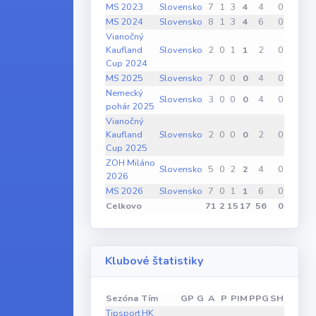
MS 2023
Slovensko
7
1
3
4
4
0
0
MS 2024
Slovensko
8
1
3
4
6
0
0
Vianočný
Kaufland
Slovensko
2
0
1
1
2
0
0
Cup 2024
MS 2025
Slovensko
7
0
0
0
4
0
0
Nemecký
Slovensko
3
0
0
0
4
0
0
pohár 2025
Vianočný
Kaufland
Slovensko
2
0
0
0
2
0
0
Cup 2025
ZOH Miláno
Slovensko
5
0
2
2
4
0
0
2026
MS 2026
Slovensko
7
0
1
1
6
0
0
Celkovo
71
2
15
17
56
0
0
Klubové štatistiky
Sezóna
Tím
GP
G
A
P
PIM
PPG
SHG
GWG
Tipsport
HK