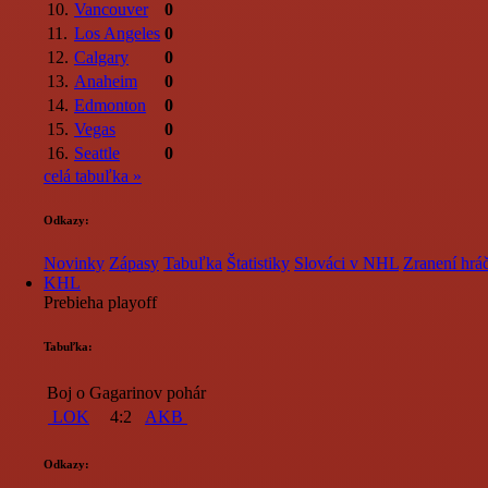
10.
Vancouver
0
11.
Los Angeles
0
12.
Calgary
0
13.
Anaheim
0
14.
Edmonton
0
15.
Vegas
0
16.
Seattle
0
celá tabuľka »
Odkazy:
Novinky
Zápasy
Tabuľka
Štatistiky
Slováci v NHL
Zranení hráč
KHL
Prebieha playoff
Tabuľka:
Boj o Gagarinov pohár
LOK
4:2
AKB
Odkazy: