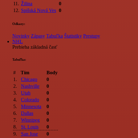
11.
Žilina
0
12.
Spišská Nová Ves
0
Odkazy:
Novinky
Zápasy
Tabuľka
Štatistiky
Prestupy
NHL
Prebieha základná časť
Tabuľka:
#
Tím
Body
1.
Chicago
0
2.
Nashville
0
3.
Utah
0
4.
Colorado
0
5.
Minnesota
0
6.
Dallas
0
7.
Winnipeg
0
8.
St. Louis
0
9.
San Jose
0