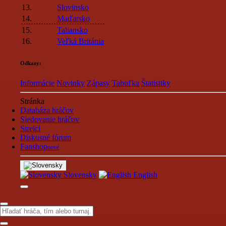
13.
Slovinsko
14.
Maďarsko
15.
Taliansko
16.
Veľká Británia
Odkazy:
Informácie
Novinky
Zápasy
Tabuľka
Štatistiky
Stránka
Databáza hráčov
Sledovanie hráčov
Strelci
Diskusné fórum
Fanshop
nové
Slovensky
English