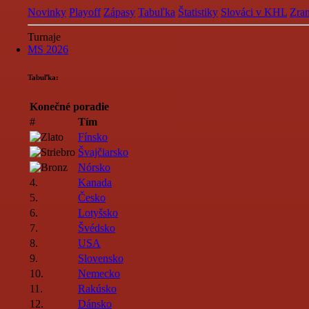
Novinky
Playoff
Zápasy
Tabuľka
Štatistiky
Slováci v KHL
Zran
Turnaje
MS 2026
Tabuľka:
Konečné poradie
#
Tím
Fínsko
Švajčiarsko
Nórsko
4.
Kanada
5.
Česko
6.
Lotyšsko
7.
Švédsko
8.
USA
9.
Slovensko
10.
Nemecko
11.
Rakúsko
12.
Dánsko