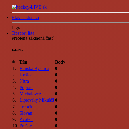
Hlavná stránka
Ligy
Tipsport liga
Prebieha základná časť
Tabuľka:
#
Tím
Body
1.
Banská Bystrica
0
2.
Košice
0
3.
Nitra
0
4.
Poprad
0
5.
Michalovce
0
6.
Liptovský Mikuláš
0
7.
Trenčín
0
8.
Slovan
0
9.
Zvolen
0
10.
Prešov
0