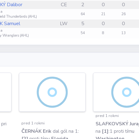
Ý Dalibor
CE
2
0
0
ga
64
21
26
ield Thunderbirds (AHL)
 Samuel
LW
5
0
0
ga
54
8
13
y Wranglers (AHL)
pred 1 rokmi
 pri
pred 1 rokmi
SLAFKOVSKÝ Jura
ČERNÁK Erik
dal gól na 1:
na
[1]
:1 proti tímu
[2]
proti tímu
Florida
Washington