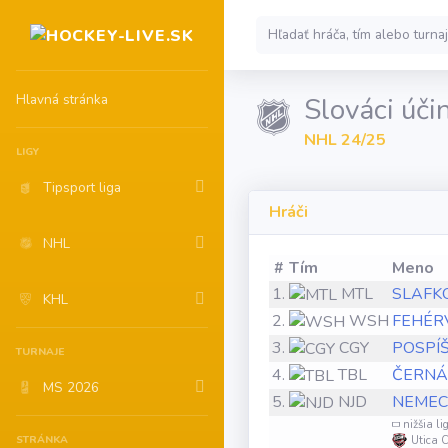
Hlavná stránka
Slováci účin
NHL 24/25
LIGY
Tipsport liga
Hráči
NHL
#
Tím
Meno
1.
MTL
SLAFKO
KHL
2.
WSH
FEHÉRV
3.
CGY
POSPÍŠI
TURNAJE
4.
TBL
ČERNÁK
MS 2026
5.
NJD
NEMEC
nižšia li
STRÁNKA
Utica 