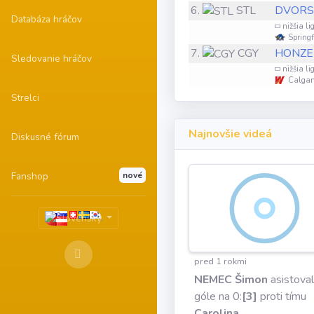
6.
STL
DVORSK
Databáza hráčov
nižšia li
Springf
7.
CGY
HONZEK
Sledovanie hráčov
nižšia li
Calgar
Strelci
Najnovšie videá
Diskusné fórum
Fanshop
nové
pred 1 rokmi
NEMEC Šimon
asistoval
góle na 0:
[3]
proti tímu
Carolina