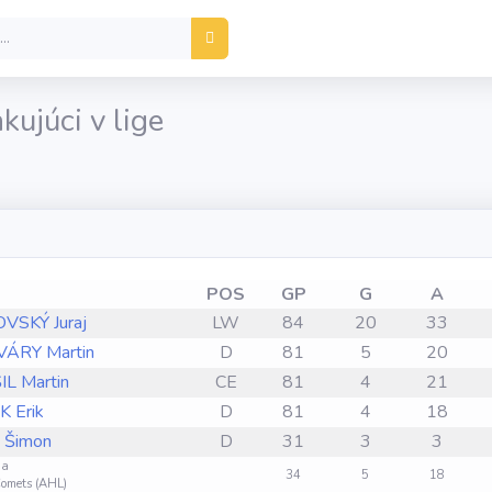
kujúci v lige
POS
GP
G
A
VSKÝ Juraj
LW
84
20
33
ÁRY Martin
D
81
5
20
L Martin
CE
81
4
21
 Erik
D
81
4
18
 Šimon
D
31
3
3
ga
34
5
18
Comets (AHL)