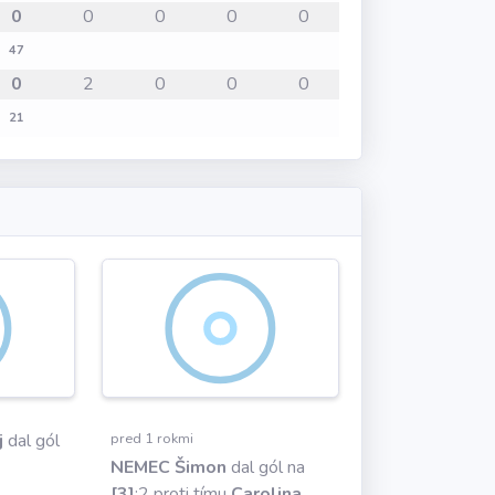
0
0
0
0
0
47
0
2
0
0
0
21
j
dal gól
pred 1 rokmi
NEMEC Šimon
dal gól na
[3]
:2 proti tímu
Carolina