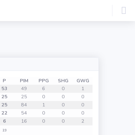
P
PIM
PPG
SHG
GWG
53
49
6
0
1
25
25
0
0
0
25
84
1
0
0
22
54
0
0
0
6
16
0
0
2
23