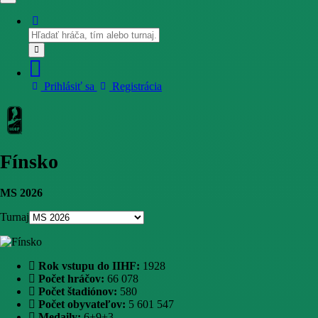
Prihlásiť sa
Registrácia
Fínsko
MS 2026
Turnaj
Rok vstupu do IIHF:
1928
Počet hráčov:
66 078
Počet štadiónov:
580
Počet obyvateľov:
5 601 547
Medaily:
6+9+3