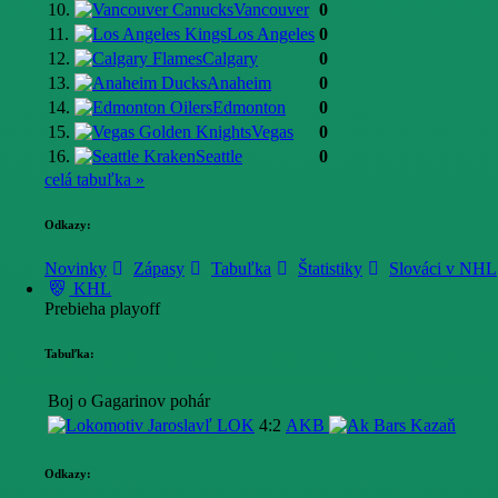
10.
Vancouver
0
11.
Los Angeles
0
12.
Calgary
0
13.
Anaheim
0
14.
Edmonton
0
15.
Vegas
0
16.
Seattle
0
celá tabuľka »
Odkazy:
Novinky
Zápasy
Tabuľka
Štatistiky
Slováci v NHL
KHL
Prebieha playoff
Tabuľka:
Boj o Gagarinov pohár
LOK
4:2
AKB
Odkazy: