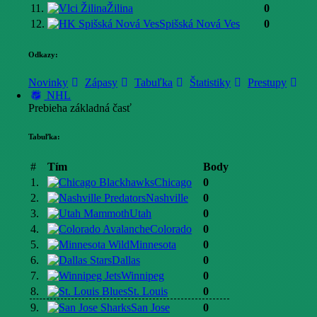
11.
Žilina
0
12.
Spišská Nová Ves
0
Odkazy:
Novinky
Zápasy
Tabuľka
Štatistiky
Prestupy
NHL
Prebieha základná časť
Tabuľka:
#
Tím
Body
1.
Chicago
0
2.
Nashville
0
3.
Utah
0
4.
Colorado
0
5.
Minnesota
0
6.
Dallas
0
7.
Winnipeg
0
8.
St. Louis
0
9.
San Jose
0