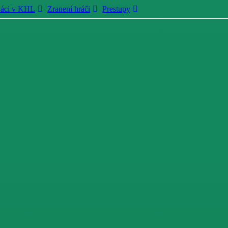
váci v KHL
Zranení hráči
Prestupy