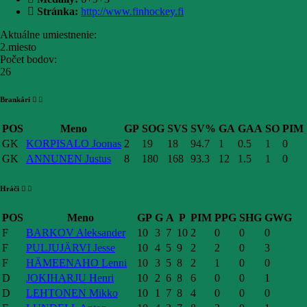
Stránka:
http://www.finhockey.fi
Aktuálne umiestnenie:
2.miesto
Počet bodov:
26
Brankári
POS
Meno
GP
SOG
SVS
SV%
GA
GAA
SO
PIM
GK
KORPISALO Joonas
2
19
18
94.7
1
0.5
1
0
GK
ANNUNEN Justus
8
180
168
93.3
12
1.5
1
0
Hráči
POS
Meno
GP
G
A
P
PIM
PPG
SHG
GWG
F
BARKOV Aleksander
10
3
7
10
2
0
0
0
F
PULJUJÄRVI Jesse
10
4
5
9
2
2
0
3
F
HÄMEENAHO Lenni
10
3
5
8
2
1
0
0
D
JOKIHARJU Henri
10
2
6
8
6
0
0
1
D
LEHTONEN Mikko
10
1
7
8
4
0
0
0