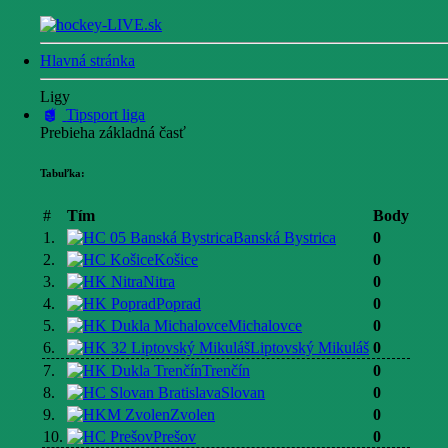
Hlavná stránka
Ligy
Tipsport liga
Prebieha základná časť
Tabuľka:
#
Tím
Body
1.
Banská Bystrica
0
2.
Košice
0
3.
Nitra
0
4.
Poprad
0
5.
Michalovce
0
6.
Liptovský Mikuláš
0
7.
Trenčín
0
8.
Slovan
0
9.
Zvolen
0
10.
Prešov
0