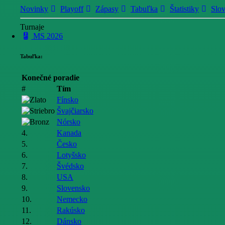
Novinky
Playoff
Zápasy
Tabuľka
Štatistiky
Slo
Turnaje
MS 2026
Tabuľka:
Konečné poradie
#
Tím
Fínsko
Švajčiarsko
Nórsko
4.
Kanada
5.
Česko
6.
Lotyšsko
7.
Švédsko
8.
USA
9.
Slovensko
10.
Nemecko
11.
Rakúsko
12.
Dánsko