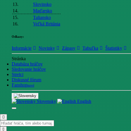
13.
Slovinsko
14.
Maďarsko
15.
Taliansko
16.
Veľká Británia
Odkazy:
Informácie
Novinky
Zápasy
Tabuľka
Štatistiky
Stránka
Databáza hráčov
Sledovanie hráčov
Strelci
Diskusné fórum
Fanshop
nové
Slovensky
English