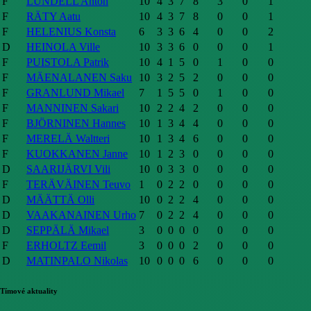
F
LUNDELL Anton
10
4
3
7
8
3
0
1
F
RÄTY Aatu
10
4
3
7
8
0
0
1
F
HELENIUS Konsta
6
3
3
6
4
0
0
2
D
HEINOLA Ville
10
3
3
6
0
0
0
1
F
PUISTOLA Patrik
10
4
1
5
0
1
0
0
F
MÄENALANEN Saku
10
3
2
5
2
0
0
0
F
GRANLUND Mikael
7
1
5
5
0
1
0
0
F
MANNINEN Sakari
10
2
2
4
2
0
0
0
F
BJÖRNINEN Hannes
10
1
3
4
4
0
0
0
F
MERELÄ Waltteri
10
1
3
4
6
0
0
0
F
KUOKKANEN Janne
10
1
2
3
0
0
0
0
D
SAARIJÄRVI Vili
10
0
3
3
0
0
0
0
F
TERÄVÄINEN Teuvo
1
0
2
2
0
0
0
0
D
MÄÄTTÄ Olli
10
0
2
2
4
0
0
0
D
VAAKANAINEN Urho
7
0
2
2
4
0
0
0
D
SEPPÄLÄ Mikael
3
0
0
0
0
0
0
0
F
ERHOLTZ Eemil
3
0
0
0
2
0
0
0
D
MATINPALO Nikolas
10
0
0
0
6
0
0
0
Tímové aktuality