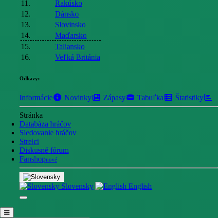
11.
Rakúsko
12.
Dánsko
13.
Slovinsko
14.
Maďarsko
15.
Taliansko
16.
Veľká Británia
Odkazy:
Informácie
Novinky
Zápasy
Tabuľka
Štatistiky
Stránka
Databáza hráčov
Sledovanie hráčov
Strelci
Diskusné fórum
Fanshop
nové
Slovensky
English