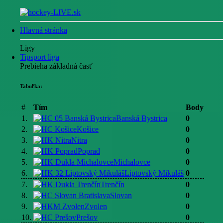
Hlavná stránka
Ligy
Tipsport liga
Prebieha základná časť
Tabuľka:
#
Tím
Body
1.
Banská Bystrica
0
2.
Košice
0
3.
Nitra
0
4.
Poprad
0
5.
Michalovce
0
6.
Liptovský Mikuláš
0
7.
Trenčín
0
8.
Slovan
0
9.
Zvolen
0
10.
Prešov
0