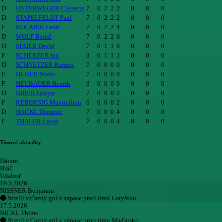
D
UNTERWEGER Clemens
7
0
2
2
2
0
0
0
D
STAPELFELDT Paul
7
0
2
2
2
0
0
0
F
KOLARIK Leon
7
0
2
2
4
0
0
0
D
WOLF Bernd
7
0
2
2
6
0
0
0
D
MAIER David
7
0
1
1
0
0
0
0
F
SCHERZER Ian
3
0
1
1
2
0
0
0
D
SCHNETZER Ramon
7
0
0
0
0
0
0
0
F
HUBER Mario
7
0
0
0
0
0
0
0
F
NEUBAUER Henrik
3
0
0
0
0
0
0
0
D
BIBER Gregor
7
0
0
0
2
0
0
0
F
REBERNIG Maximilian
6
0
0
0
2
0
0
0
D
HACKL Dominic
7
0
0
0
4
0
0
0
F
THALER Lucas
7
0
0
0
4
0
0
0
Tímové aktuality
Dátum
Hráč
Udalosť
19.5.2026
NISSNER Benjamin
Strelil víťazný gól v zápase proti tímu Lotyšsko
17.5.2026
NICKL Thimo
Strelil víťazný gól v zápase proti tímu Maďarsko