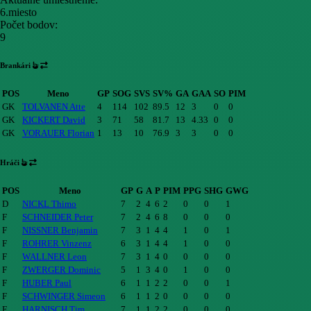
6.miesto
Počet bodov:
9
Brankári
POS
Meno
GP
SOG
SVS
SV%
GA
GAA
SO
PIM
GK
TOLVANEN Atte
4
114
102
89.5
12
3
0
0
GK
KICKERT David
3
71
58
81.7
13
4.33
0
0
GK
VORAUER Florian
1
13
10
76.9
3
3
0
0
Hráči
POS
Meno
GP
G
A
P
PIM
PPG
SHG
GWG
D
NICKL Thimo
7
2
4
6
2
0
0
1
F
SCHNEIDER Peter
7
2
4
6
8
0
0
0
F
NISSNER Benjamin
7
3
1
4
4
1
0
1
F
ROHRER Vinzenz
6
3
1
4
4
1
0
0
F
WALLNER Leon
7
3
1
4
0
0
0
0
F
ZWERGER Dominic
5
1
3
4
0
1
0
0
F
HUBER Paul
6
1
1
2
2
0
0
1
F
SCHWINGER Simeon
6
1
1
2
0
0
0
0
F
HARNISCH Tim
7
1
1
2
2
0
0
0