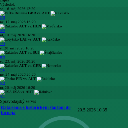
Zápas
Výsledok
so, 16. máj 2026 12:20
GBR
vs.
AUT
2:5
ne, 17. máj 2026 16:20
AUT
vs.
HUN
4:2
ut, 19. máj 2026 16:20
LAT
vs.
AUT
1:3
st, 20. máj 2026 16:20
AUT
vs.
SUI
0:9
so, 23. máj 2026 20:20
AUT
vs.
GER
2:6
ne, 24. máj 2026 20:20
FIN
vs.
AUT
5:2
ut, 26. máj 2026 16:20
USA
vs.
AUT
4:1
Spravodajský servis
Rakúšania s historickým štartom do
20.5.2026 10:35
turnaja