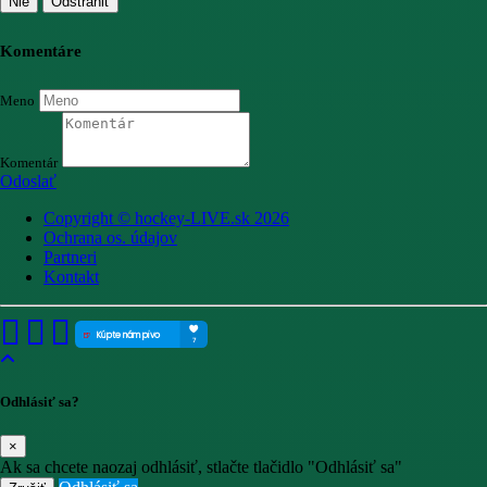
Nie
Odstrániť
Komentáre
Meno
Komentár
Odoslať
Copyright © hockey-LIVE.sk 2026
Ochrana os. údajov
Partneri
Kontakt
Odhlásiť sa?
×
Ak sa chcete naozaj odhlásiť, stlačte tlačidlo "Odhlásiť sa"