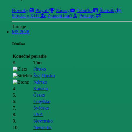
Novinky
Playoff
Zápasy
Tabuľka
Štatistiky
Slováci v KHL
Zranení hráči
Prestupy
Turnaje
MS 2026
Tabuľka:
Konečné poradie
#
Tím
Fínsko
Švajčiarsko
Nórsko
4.
Kanada
5.
Česko
6.
Lotyšsko
7.
Švédsko
8.
USA
9.
Slovensko
10.
Nemecko