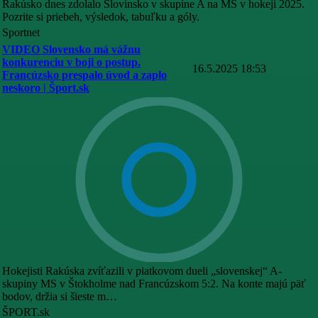
Rakúsko dnes zdolalo Slovinsko v skupine A na MS v hokeji 2025.
Pozrite si priebeh, výsledok, tabuľku a góly.
Sportnet
VIDEO Slovensko má vážnu
konkurenciu v boji o postup.
16.5.2025 18:53
Francúzsko prespalo úvod a zaplo
neskoro | Šport.sk
Hokejisti Rakúska zvíťazili v piatkovom dueli „slovenskej“ A-
skupiny MS v Štokholme nad Francúzskom 5:2. Na konte majú päť
bodov, držia si šieste m…
ŠPORT.sk