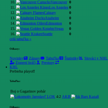
10.
Vancouver
0
11.
Los Angeles
0
12.
Calgary
0
13.
Anaheim
0
14.
Edmonton
0
15.
Vegas
0
16.
Seattle
0
celá tabuľka »
Odkazy:
Novinky
Zápasy
Tabuľka
Štatistiky
Slováci v NHL
Zranení hráči
Prestupy
KHL
Prebieha playoff
Tabuľka:
Boj o Gagarinov pohár
LOK
4:2
AKB
Odkazy: