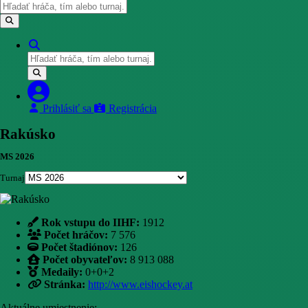
Prihlásiť sa
Registrácia
Rakúsko
MS 2026
Turnaj
Rok vstupu do IIHF:
1912
Počet hráčov:
7 576
Počet štadiónov:
126
Počet obyvateľov:
8 913 088
Medaily:
0+0+2
Stránka:
http://www.eishockey.at
Aktuálne umiestnenie: