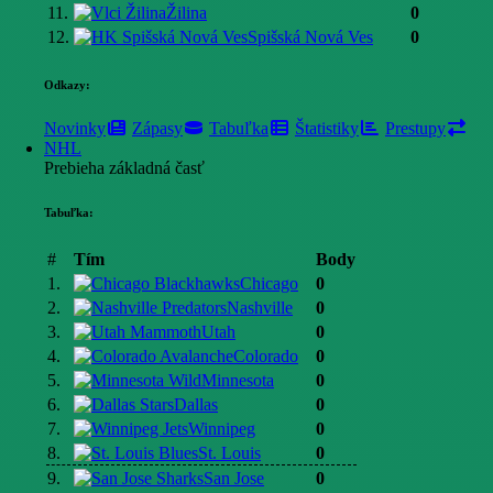
11.
Žilina
0
12.
Spišská Nová Ves
0
Odkazy:
Novinky
Zápasy
Tabuľka
Štatistiky
Prestupy
NHL
Prebieha základná časť
Tabuľka:
#
Tím
Body
1.
Chicago
0
2.
Nashville
0
3.
Utah
0
4.
Colorado
0
5.
Minnesota
0
6.
Dallas
0
7.
Winnipeg
0
8.
St. Louis
0
9.
San Jose
0