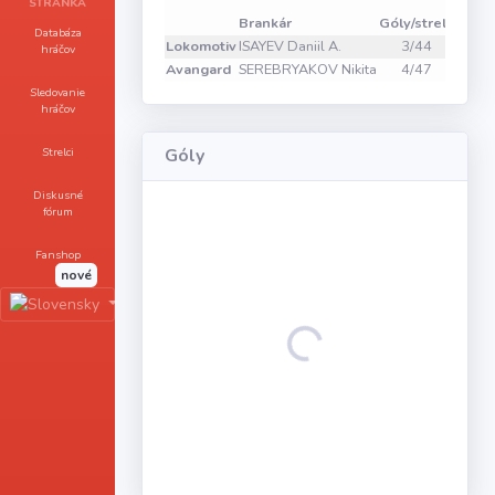
Zákr
STRÁNKA
Brankár
Góly/strely
1
2
Databáza
Lokomotiv
ISAYEV Daniil A.
3/44
10
14
hráčov
Avangard
SEREBRYAKOV Nikita
4/47
13
9
Sledovanie
hráčov
Strelci
Góly
Diskusné
fórum
Fanshop
nové
Loading...