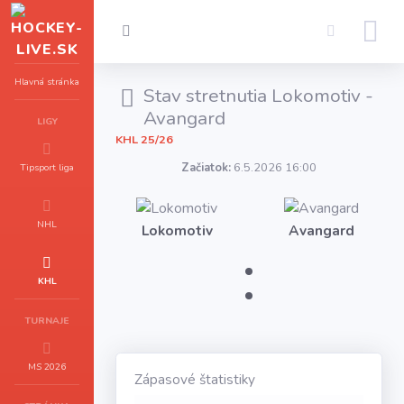
Hlavná stránka
Stav stretnutia Lokomotiv -
Avangard
LIGY
KHL 25/26
Začiatok:
6.5.2026 16:00
Tipsport liga
NHL
Lokomotiv
Avangard
:
KHL
TURNAJE
MS 2026
Zápasové štatistiky