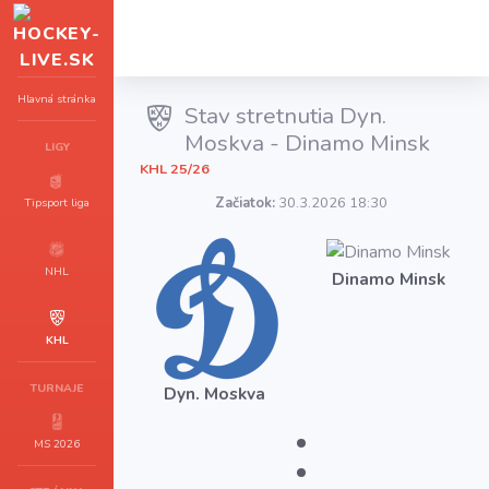
Hlavná stránka
Stav stretnutia Dyn.
Moskva - Dinamo Minsk
LIGY
KHL 25/26
Začiatok:
30.3.2026 18:30
Tipsport liga
NHL
Dinamo Minsk
KHL
TURNAJE
Dyn. Moskva
:
MS 2026