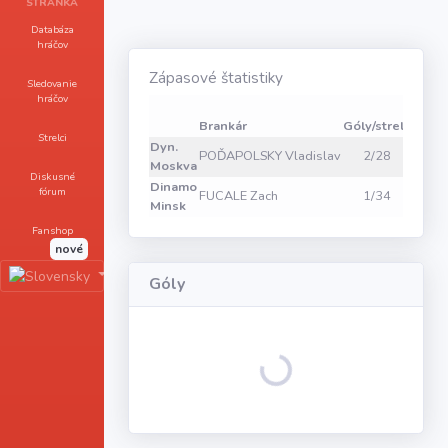
STRÁNKA
Databáza
hráčov
Zápasové štatistiky
Sledovanie
hráčov
Zákro
Brankár
Góly/strely
1
2
Strelci
Dyn.
POĎAPOLSKY Vladislav
2/28
8
9
Moskva
Diskusné
Dinamo
fórum
FUCALE Zach
1/34
5
6
Minsk
Fanshop
nové
Góly
Loading...