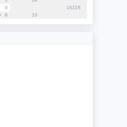
3
24
0
15225
0
8
33