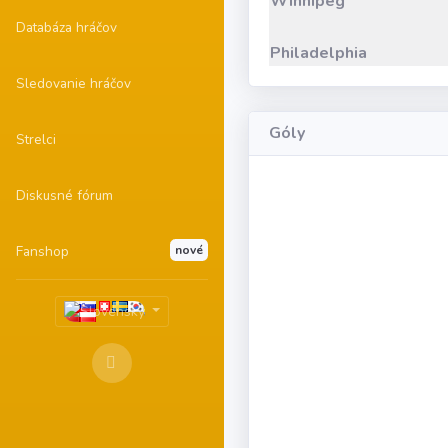
Winnipeg
Databáza hráčov
Philadelphia
Sledovanie hráčov
Góly
Strelci
Diskusné fórum
Fanshop
nové