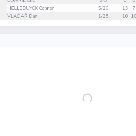
COMRIE Eric
2/3
0
0
HELLEBUYCK Connor
5/20
13
7
VLADAŘ Dan
1/28
10
1
Loading...