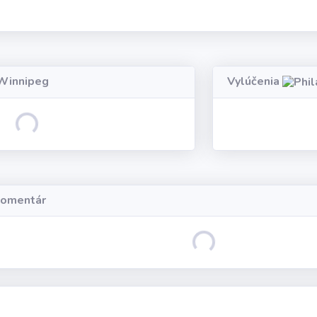
innipeg
Vylúčenia
Loading...
komentár
Loading...