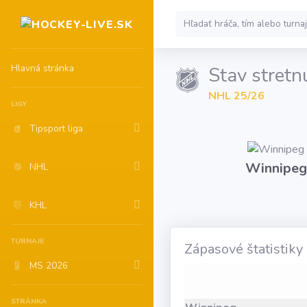
Hlavná stránka
Stav stretn
NHL 25/26
LIGY
Tipsport liga
Winnipeg
NHL
KHL
TURNAJE
Zápasové štatistiky
MS 2026
STRÁNKA