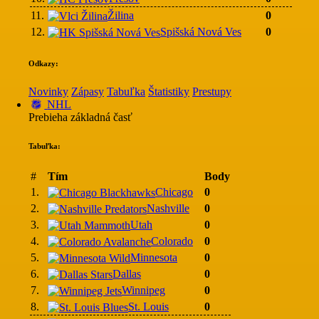
11.
Žilina
0
12.
Spišská Nová Ves
0
Odkazy:
Novinky
Zápasy
Tabuľka
Štatistiky
Prestupy
NHL
Prebieha základná časť
Tabuľka:
#
Tím
Body
1.
Chicago
0
2.
Nashville
0
3.
Utah
0
4.
Colorado
0
5.
Minnesota
0
6.
Dallas
0
7.
Winnipeg
0
8.
St. Louis
0