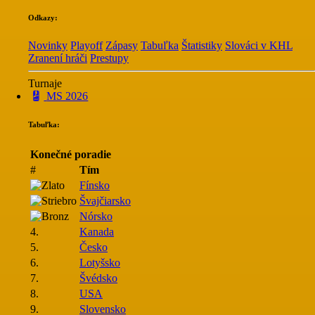
Odkazy:
Novinky
Playoff
Zápasy
Tabuľka
Štatistiky
Slováci v KHL
Zranení hráči
Prestupy
Turnaje
MS 2026
Tabuľka:
Konečné poradie
#
Tím
Fínsko
Švajčiarsko
Nórsko
4.
Kanada
5.
Česko
6.
Lotyšsko
7.
Švédsko
8.
USA
9.
Slovensko