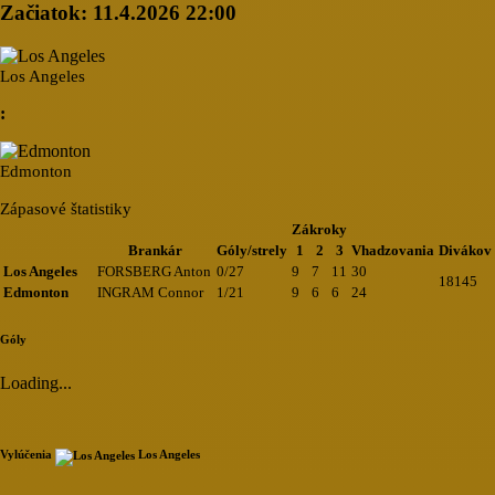
Začiatok:
11.4.2026 22:00
Los Angeles
:
Edmonton
Zápasové štatistiky
Zákroky
Brankár
Góly/strely
1
2
3
Vhadzovania
Divákov
Los Angeles
FORSBERG Anton
0/27
9
7
11
30
18145
Edmonton
INGRAM Connor
1/21
9
6
6
24
Góly
Loading...
Vylúčenia
Los Angeles