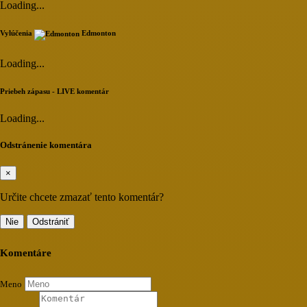
Loading...
Vylúčenia
Edmonton
Loading...
Priebeh zápasu - LIVE komentár
Loading...
Odstránenie komentára
×
Určite chcete zmazať tento komentár?
Nie
Odstrániť
Komentáre
Meno