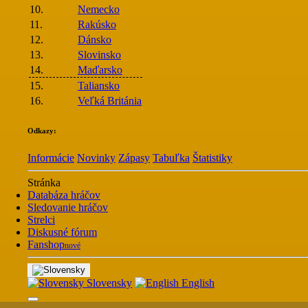
10.
Nemecko
11.
Rakúsko
12.
Dánsko
13.
Slovinsko
14.
Maďarsko
15.
Taliansko
16.
Veľká Británia
Odkazy:
Informácie
Novinky
Zápasy
Tabuľka
Štatistiky
Stránka
Databáza hráčov
Sledovanie hráčov
Strelci
Diskusné fórum
Fanshop
nové
Slovensky
English