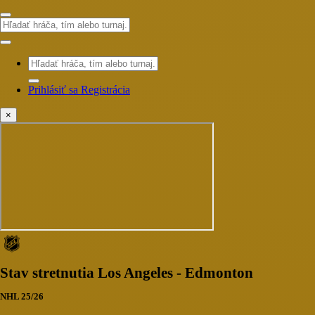
Prihlásiť sa
Registrácia
×
Stav stretnutia Los Angeles - Edmonton
NHL 25/26