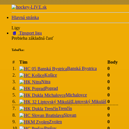
Hlavná stránka
Ligy
Tipsport liga
Prebieha základná časť
Tabuľka:
#
Tím
Body
1.
Banská Bystrica
0
2.
Košice
0
3.
Nitra
0
4.
Poprad
0
5.
Michalovce
0
6.
Liptovský Mikuláš
0
7.
Trenčín
0
8.
Slovan
0
9.
Zvolen
0
10.
Prešov
0