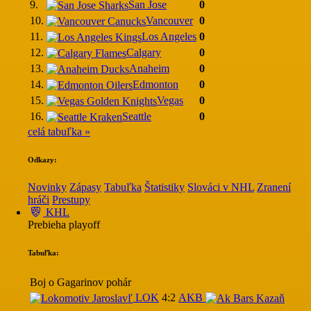
9.
San Jose
0
10.
Vancouver
0
11.
Los Angeles
0
12.
Calgary
0
13.
Anaheim
0
14.
Edmonton
0
15.
Vegas
0
16.
Seattle
0
celá tabuľka »
Odkazy:
Novinky
Zápasy
Tabuľka
Štatistiky
Slováci v NHL
Zranení
hráči
Prestupy
KHL
Prebieha playoff
Tabuľka:
Boj o Gagarinov pohár
LOK
4:2
AKB