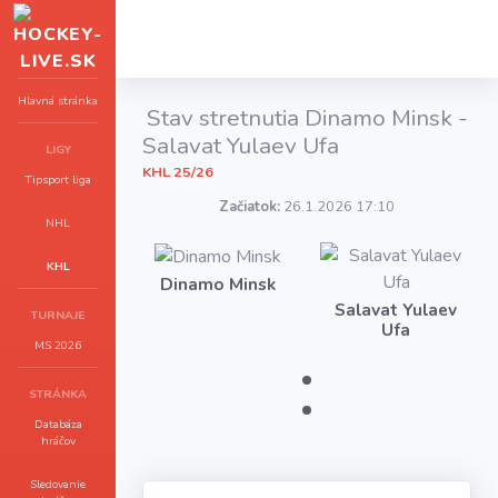
Hlavná stránka
Stav stretnutia Dinamo Minsk -
Salavat Yulaev Ufa
LIGY
KHL 25/26
Tipsport liga
Začiatok:
26.1.2026 17:10
NHL
KHL
Dinamo Minsk
Salavat Yulaev
TURNAJE
Ufa
:
MS 2026
STRÁNKA
Databáza
hráčov
Sledovanie