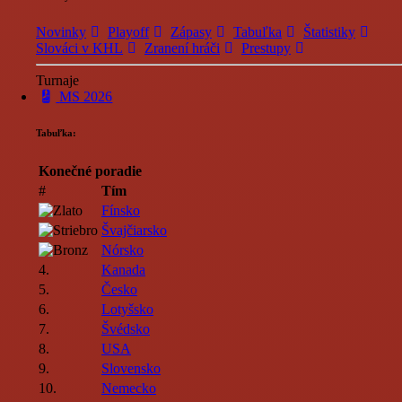
Novinky
Playoff
Zápasy
Tabuľka
Štatistiky
Slováci v KHL
Zranení hráči
Prestupy
Turnaje
MS 2026
Tabuľka:
Konečné poradie
#
Tím
Fínsko
Švajčiarsko
Nórsko
4.
Kanada
5.
Česko
6.
Lotyšsko
7.
Švédsko
8.
USA
9.
Slovensko
10.
Nemecko