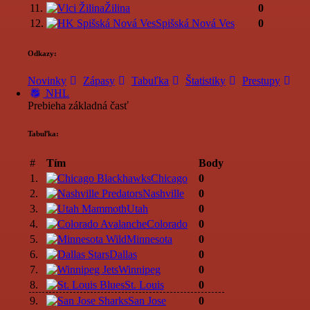
11.
Žilina
0
12.
Spišská Nová Ves
0
Odkazy:
Novinky
Zápasy
Tabuľka
Štatistiky
Prestupy
NHL
Prebieha základná časť
Tabuľka:
#
Tím
Body
1.
Chicago
0
2.
Nashville
0
3.
Utah
0
4.
Colorado
0
5.
Minnesota
0
6.
Dallas
0
7.
Winnipeg
0
8.
St. Louis
0
9.
San Jose
0