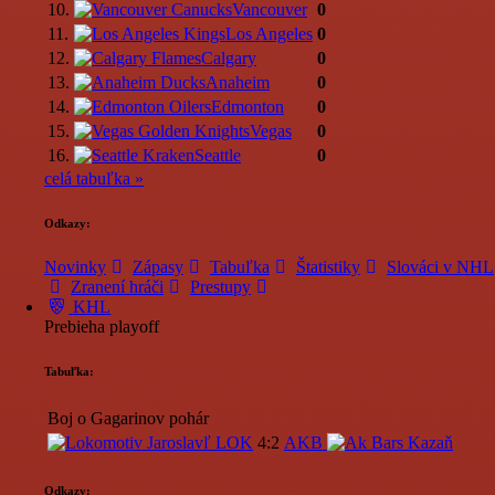
10.
Vancouver
0
11.
Los Angeles
0
12.
Calgary
0
13.
Anaheim
0
14.
Edmonton
0
15.
Vegas
0
16.
Seattle
0
celá tabuľka »
Odkazy:
Novinky
Zápasy
Tabuľka
Štatistiky
Slováci v NHL
Zranení hráči
Prestupy
KHL
Prebieha playoff
Tabuľka:
Boj o Gagarinov pohár
LOK
4:2
AKB
Odkazy: