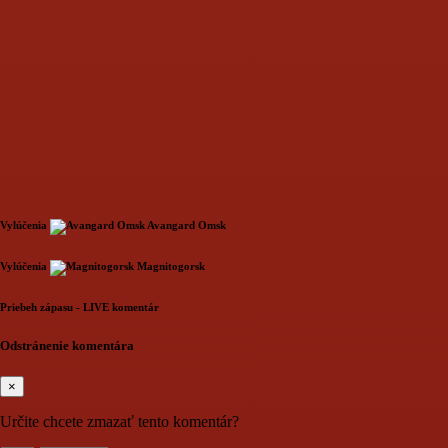
Vylúčenia
Avangard Omsk
Loading...
Vylúčenia
Magnitogorsk
Loading...
Priebeh zápasu - LIVE komentár
Loading...
Odstránenie komentára
×
Určite chcete zmazať tento komentár?