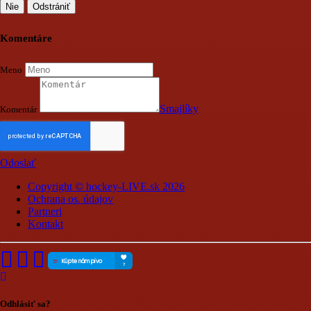
Nie
Odstrániť
Komentáre
Meno
Smajlíky
Komentár
Odoslať
Copyright © hockey-LIVE.sk 2026
Ochrana os. údajov
Partneri
Kontakt
Odhlásiť sa?