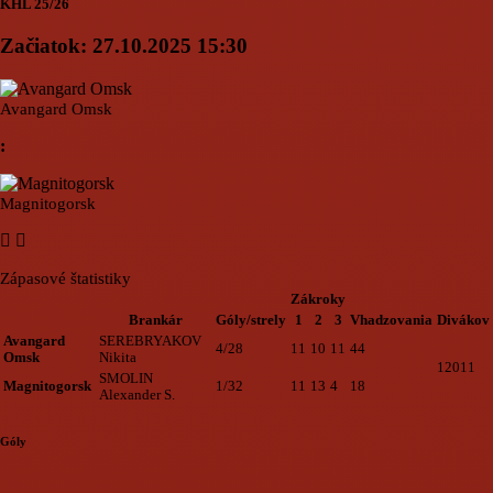
KHL 25/26
Začiatok:
27.10.2025 15:30
Avangard Omsk
:
Magnitogorsk
Zápasové štatistiky
Zákroky
Brankár
Góly/strely
1
2
3
Vhadzovania
Divákov
Avangard
SEREBRYAKOV
4/28
11
10
11
44
Omsk
Nikita
12011
SMOLIN
Magnitogorsk
1/32
11
13
4
18
Alexander S.
Góly
Loading...