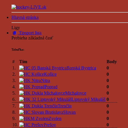
Hlavná stránka
Ligy
Tipsport liga
Prebieha základná časť
Tabuľka:
#
Tím
Body
1.
Banská Bystrica
0
2.
Košice
0
3.
Nitra
0
4.
Poprad
0
5.
Michalovce
0
6.
Liptovský Mikuláš
0
7.
Trenčín
0
8.
Slovan
0
9.
Zvolen
0
10.
Prešov
0