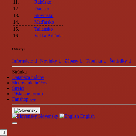
11.
Rakúsko
12.
Dánsko
13.
Slovinsko
14.
Maďarsko
15.
Taliansko
16.
Veľká Británia
Odkazy:
Informácie
Novinky
Zápasy
Tabuľka
Štatistiky
Stránka
Databáza hráčov
Sledovanie hráčov
Strelci
Diskusné fórum
Fanshop
nové
Slovensky
English