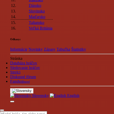
12.
Dánsko
13.
Slovinsko
14.
Maďarsko
15.
Taliansko
16.
Veľká Británia
Odkazy:
Informácie
Novinky
Zápasy
Tabuľka
Štatistiky
Stránka
Databáza hráčov
Sledovanie hráčov
Strelci
Diskusné fórum
Fanshop
nové
Slovensky
English