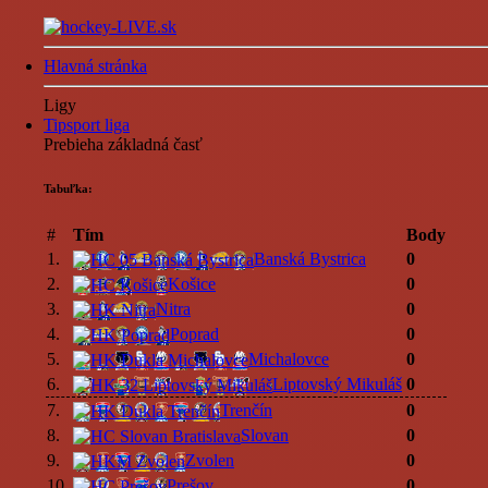
Hlavná stránka
Ligy
Tipsport liga
Prebieha základná časť
Tabuľka:
#
Tím
Body
1.
Banská Bystrica
0
2.
Košice
0
3.
Nitra
0
4.
Poprad
0
5.
Michalovce
0
6.
Liptovský Mikuláš
0
7.
Trenčín
0
8.
Slovan
0
9.
Zvolen
0
10.
Prešov
0