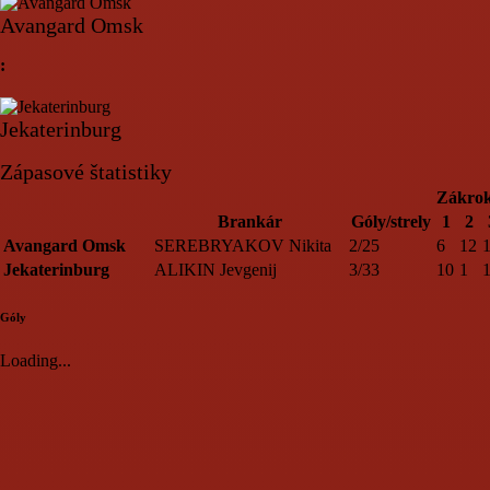
Avangard Omsk
:
Jekaterinburg
Zápasové štatistiky
Zákro
Brankár
Góly/strely
1
2
Avangard Omsk
SEREBRYAKOV Nikita
2/25
6
12
Jekaterinburg
ALIKIN Jevgenij
3/33
10
1
Góly
Loading...