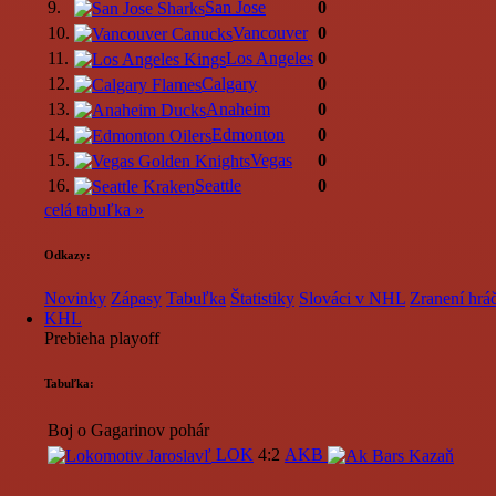
9.
San Jose
0
10.
Vancouver
0
11.
Los Angeles
0
12.
Calgary
0
13.
Anaheim
0
14.
Edmonton
0
15.
Vegas
0
16.
Seattle
0
celá tabuľka »
Odkazy:
Novinky
Zápasy
Tabuľka
Štatistiky
Slováci v NHL
Zranení hráč
KHL
Prebieha playoff
Tabuľka:
Boj o Gagarinov pohár
LOK
4:2
AKB