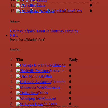
11.
Žilina
0
12.
Spišská Nová Ves
0
Odkazy:
Novinky
Zápasy
Tabuľka
Štatistiky
Prestupy
NHL
Prebieha základná časť
Tabuľka:
#
Tím
Body
1.
Chicago
0
2.
Nashville
0
3.
Utah
0
4.
Colorado
0
5.
Minnesota
0
6.
Dallas
0
7.
Winnipeg
0
8.
St. Louis
0