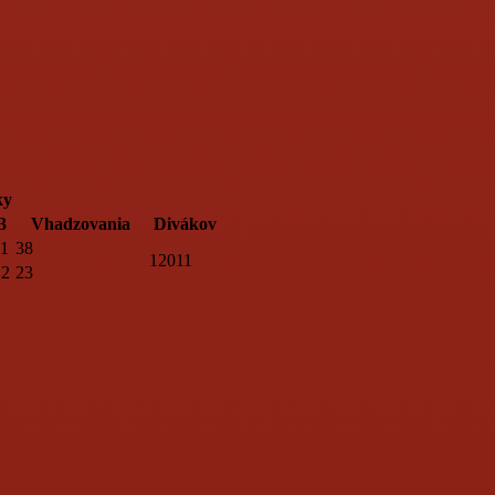
ky
3
Vhadzovania
Divákov
11
38
12011
12
23