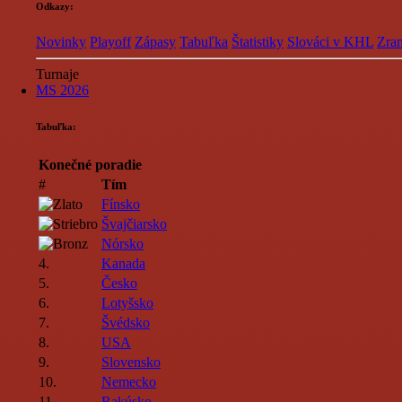
Odkazy:
Novinky
Playoff
Zápasy
Tabuľka
Štatistiky
Slováci v KHL
Zran
Turnaje
MS 2026
Tabuľka:
Konečné poradie
#
Tím
Fínsko
Švajčiarsko
Nórsko
4.
Kanada
5.
Česko
6.
Lotyšsko
7.
Švédsko
8.
USA
9.
Slovensko
10.
Nemecko
11.
Rakúsko