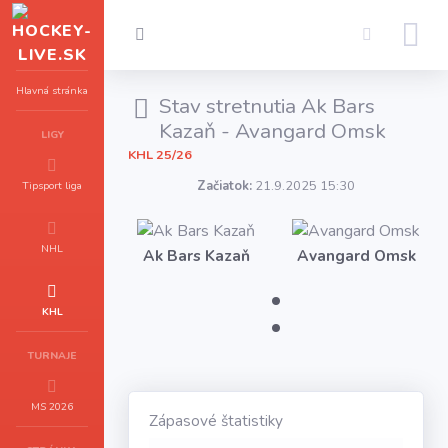
Hlavná stránka
Stav stretnutia Ak Bars
Kazaň - Avangard Omsk
LIGY
KHL 25/26
Začiatok:
21.9.2025 15:30
Tipsport liga
NHL
Ak Bars Kazaň
Avangard Omsk
:
KHL
TURNAJE
MS 2026
Zápasové štatistiky