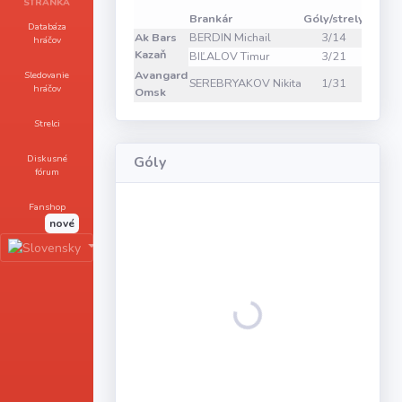
Zákro
STRÁNKA
Brankár
Góly/strely
1
2
Databáza
Ak Bars
BERDIN Michail
3/14
14
8
hráčov
Kazaň
BIĽALOV Timur
3/21
0
0
Avangard
Sledovanie
SEREBRYAKOV Nikita
1/31
11
12
hráčov
Omsk
Strelci
Diskusné
Góly
fórum
Fanshop
nové
Loading...