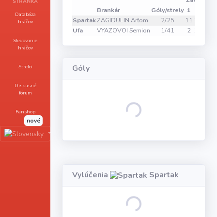
Zákroky
STRÁNKA
Brankár
Góly/strely
1
2
3
V
Databáza
Spartak
ZAGIDULIN Arťom
2/25
11
10
11
hráčov
Ufa
VYAZOVOI Semion
1/41
2
12
5
Sledovanie
hráčov
Strelci
Góly
Diskusné
fórum
Loading...
Fanshop
nové
Vylúčenia
Spartak
Loading...