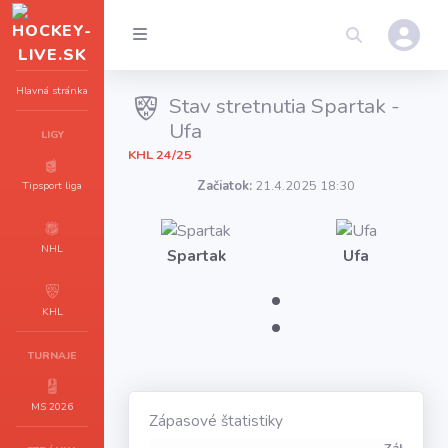
Hlavná stránka
Stav stretnutia Spartak -
Ufa
LIGY
KHL 24/25
Začiatok:
21.4.2025 18:30
Tipsport liga
NHL
Spartak
Ufa
:
KHL
TURNAJE
MS 2026
Zápasové štatistiky