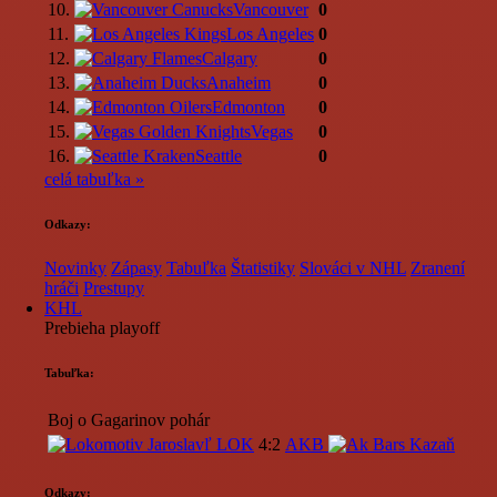
10.
Vancouver
0
11.
Los Angeles
0
12.
Calgary
0
13.
Anaheim
0
14.
Edmonton
0
15.
Vegas
0
16.
Seattle
0
celá tabuľka »
Odkazy:
Novinky
Zápasy
Tabuľka
Štatistiky
Slováci v NHL
Zranení
hráči
Prestupy
KHL
Prebieha playoff
Tabuľka:
Boj o Gagarinov pohár
LOK
4:2
AKB
Odkazy: