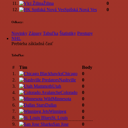
11.
Žilina
0
12.
Spišská Nová Ves
0
Odkazy:
Novinky
Zápasy
Tabuľka
Štatistiky
Prestupy
NHL
Prebieha základná časť
Tabuľka:
#
Tím
Body
1.
Chicago
0
2.
Nashville
0
3.
Utah
0
4.
Colorado
0
5.
Minnesota
0
6.
Dallas
0
7.
Winnipeg
0
8.
St. Louis
0
9.
San Jose
0