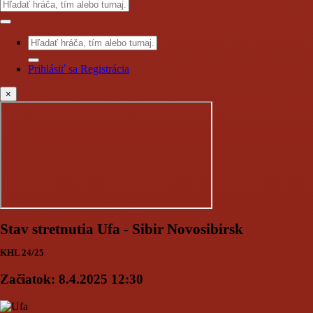
Prihlásiť sa
Registrácia
×
Stav stretnutia Ufa - Sibir Novosibirsk
KHL 24/25
Začiatok:
8.4.2025 12:30