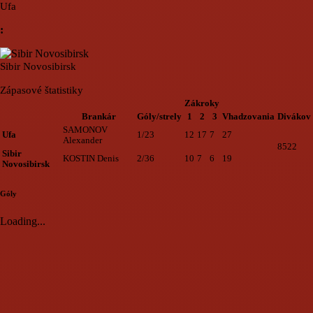
Ufa
:
Sibir Novosibirsk
Zápasové štatistiky
Zákroky
Brankár
Góly/strely
1
2
3
Vhadzovania
Divákov
SAMONOV
Ufa
1/23
12
17
7
27
Alexander
8522
Sibir
KOSTIN Denis
2/36
10
7
6
19
Novosibirsk
Góly
Loading...