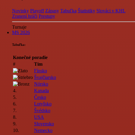
Novinky
Playoff
Zápasy
Tabuľka
Štatistiky
Slováci v KHL
Zranení hráči
Prestupy
Turnaje
MS 2026
Tabuľka:
Konečné poradie
#
Tím
Fínsko
Švajčiarsko
Nórsko
4.
Kanada
5.
Česko
6.
Lotyšsko
7.
Švédsko
8.
USA
9.
Slovensko
10.
Nemecko