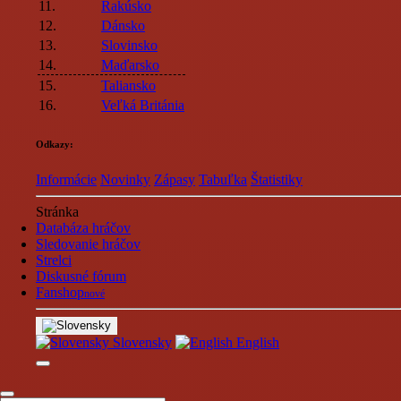
11.
Rakúsko
12.
Dánsko
13.
Slovinsko
14.
Maďarsko
15.
Taliansko
16.
Veľká Británia
Odkazy:
Informácie
Novinky
Zápasy
Tabuľka
Štatistiky
Stránka
Databáza hráčov
Sledovanie hráčov
Strelci
Diskusné fórum
Fanshop
nové
Slovensky
English