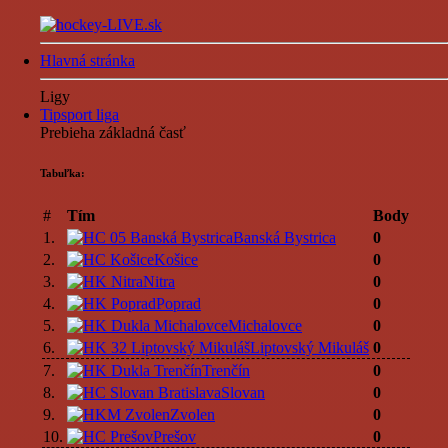
Hlavná stránka
Ligy
Tipsport liga
Prebieha základná časť
Tabuľka:
#
Tím
Body
1.
Banská Bystrica
0
2.
Košice
0
3.
Nitra
0
4.
Poprad
0
5.
Michalovce
0
6.
Liptovský Mikuláš
0
7.
Trenčín
0
8.
Slovan
0
9.
Zvolen
0
10.
Prešov
0