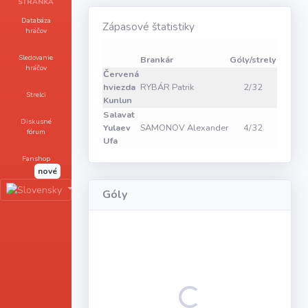
STRÁNKA
Databáza
Zápasové štatistiky
hráčov
Zákrok
Sledovanie
Brankár
Góly/strely
1
2
hráčov
Červená
hviezda
RYBÁR Patrik
2/32
11
14
Strelci
Kunlun
Salavat
Diskusné
Yulaev
SAMONOV Alexander
4/32
11
6
1
fórum
Ufa
Fanshop
nové
Góly