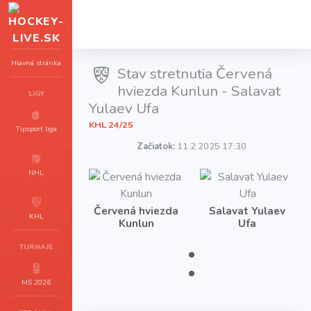
Hlavná stránka
Stav stretnutia Červená
hviezda Kunlun - Salavat
LIGY
Yulaev Ufa
KHL 24/25
Tipsport liga
Začiatok:
11.2.2025 17:30
NHL
Červená hviezda
Salavat Yulaev
KHL
Kunlun
Ufa
:
TURNAJE
MS 2026