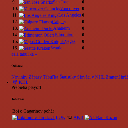
9.
San Jose
0
10.
Vancouver
0
11.
Los Angeles
0
12.
Calgary
0
13.
Anaheim
0
14.
Edmonton
0
15.
Vegas
0
16.
Seattle
0
celá tabuľka »
Odkazy:
Novinky
Zápasy
Tabuľka
Štatistiky
Slováci v NHL
Zranení hráč
KHL
Prebieha playoff
Tabuľka:
Boj o Gagarinov pohár
LOK
4:2
AKB