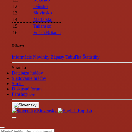
12.
Dánsko
13.
Slovinsko
14.
Maďarsko
15.
Taliansko
16.
Veľká Británia
Odkazy:
Informácie
Novinky
Zápasy
Tabuľka
Štatistiky
Stránka
Databáza hráčov
Sledovanie hráčov
Strelci
Diskusné fórum
Fanshop
nové
Slovensky
English