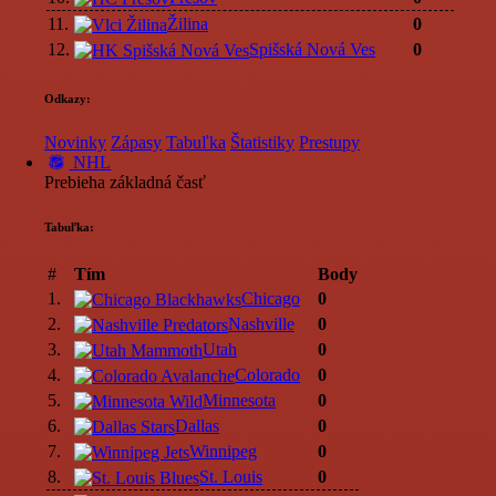
11.
Žilina
0
12.
Spišská Nová Ves
0
Odkazy:
Novinky
Zápasy
Tabuľka
Štatistiky
Prestupy
NHL
Prebieha základná časť
Tabuľka:
#
Tím
Body
1.
Chicago
0
2.
Nashville
0
3.
Utah
0
4.
Colorado
0
5.
Minnesota
0
6.
Dallas
0
7.
Winnipeg
0
8.
St. Louis
0