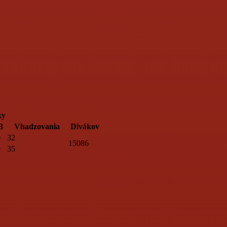
ky
3
Vhadzovania
Divákov
0
32
15086
0
35