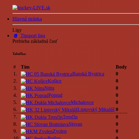
Hlavná stránka
Ligy
Tipsport liga
Prebieha základná časť
Tabuľka:
#
Tím
Body
1.
Banská Bystrica
0
2.
Košice
0
3.
Nitra
0
4.
Poprad
0
5.
Michalovce
0
6.
Liptovský Mikuláš
0
7.
Trenčín
0
8.
Slovan
0
9.
Zvolen
0
10.
Prešov
0