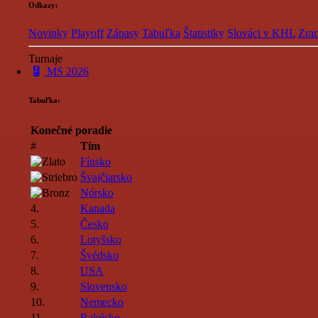
Odkazy:
Novinky
Playoff
Zápasy
Tabuľka
Štatistiky
Slováci v KHL
Zran
Turnaje
MS 2026
Tabuľka:
Konečné poradie
#
Tím
Fínsko
Švajčiarsko
Nórsko
4.
Kanada
5.
Česko
6.
Lotyšsko
7.
Švédsko
8.
USA
9.
Slovensko
10.
Nemecko
11.
Rakúsko