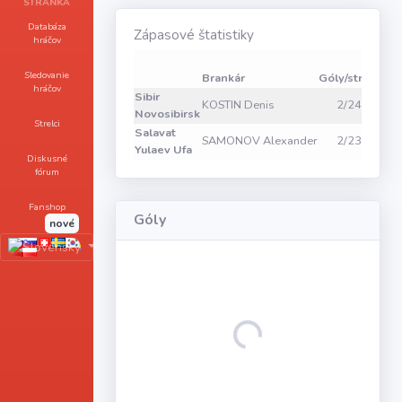
STRÁNKA
Databáza
Zápasové štatistiky
hráčov
Zák
Sledovanie
Brankár
Góly/strely
1
hráčov
Sibir
KOSTIN Denis
2/24
0
Novosibirsk
Strelci
Salavat
SAMONOV Alexander
2/23
0
Yulaev Ufa
Diskusné
fórum
Fanshop
Góly
nové
Loading...