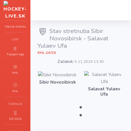
Hlavná stránka
Stav stretnutia Sibir
Novosibirsk - Salavat
LIGY
Yulaev Ufa
KHL 24/25
Tipsport liga
Začiatok:
5.11.2024 13:30
NHL
Sibir Novosibirsk
Salavat Yulaev
KHL
Ufa
:
TURNAJE
MS 2026