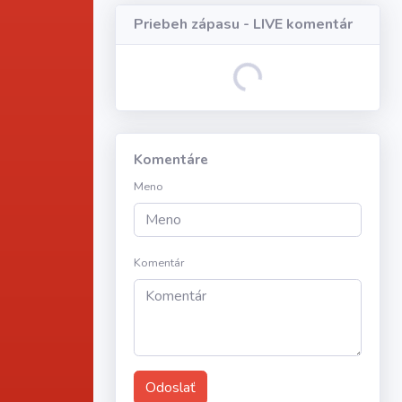
Priebeh zápasu - LIVE komentár
Loading...
Komentáre
Meno
Komentár
Odoslať