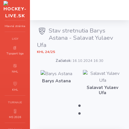
Hlavná stránka
Stav stretnutia Barys
Astana - Salavat Yulaev
LIGY
Ufa
KHL 24/25
Tipsport liga
Začiatok:
16.10.2024 16:30
NHL
Barys Astana
Salavat Yulaev
KHL
Ufa
:
TURNAJE
MS 2026