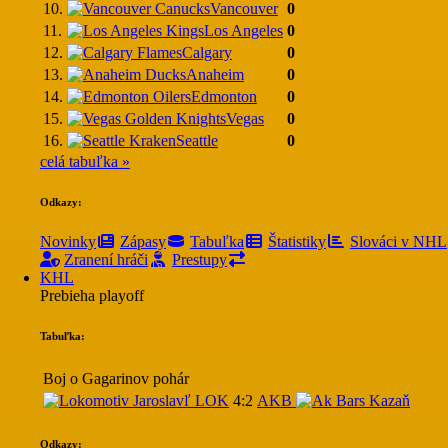
10.
Vancouver
0
11.
Los Angeles
0
12.
Calgary
0
13.
Anaheim
0
14.
Edmonton
0
15.
Vegas
0
16.
Seattle
0
celá tabuľka »
Odkazy:
Novinky
Zápasy
Tabuľka
Štatistiky
Slováci v NHL
Zranení hráči
Prestupy
KHL
Prebieha playoff
Tabuľka:
Boj o Gagarinov pohár
LOK
4:2
AKB
Odkazy: