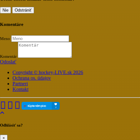
Nie
Odstrániť
Komentáre
Meno
Komentár
Odoslať
Copyright © hockey-LIVE.sk 2026
Ochrana os. údajov
Partneri
Kontakt
Odhlásiť sa?
×