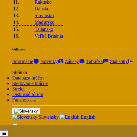
11.
Rakúsko
12.
Dánsko
13.
Slovinsko
14.
Maďarsko
15.
Taliansko
16.
Veľká Británia
Odkazy:
Informácie
Novinky
Zápasy
Tabuľka
Štatistiky
Stránka
Databáza hráčov
Sledovanie hráčov
Strelci
Diskusné fórum
Fanshop
nové
Slovensky
English