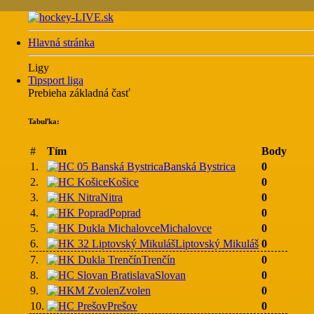
Hlavná stránka
Ligy
Tipsport liga
Prebieha základná časť
Tabuľka:
#
Tím
Body
1.
Banská Bystrica
0
2.
Košice
0
3.
Nitra
0
4.
Poprad
0
5.
Michalovce
0
6.
Liptovský Mikuláš
0
7.
Trenčín
0
8.
Slovan
0
9.
Zvolen
0
10.
Prešov
0