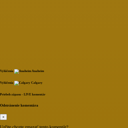
Vylúčenia
Anaheim
Loading...
Vylúčenia
Calgary
Loading...
Priebeh zápasu - LIVE komentár
Loading...
Odstránenie komentára
×
Určite chcete zmazať tento komentár?