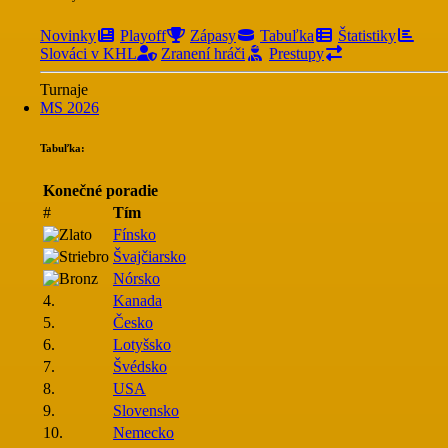
Novinky
Playoff
Zápasy
Tabuľka
Štatistiky
Slováci v KHL
Zranení hráči
Prestupy
Turnaje
MS 2026
Tabuľka:
Konečné poradie
#
Tím
Fínsko
Švajčiarsko
Nórsko
4.
Kanada
5.
Česko
6.
Lotyšsko
7.
Švédsko
8.
USA
9.
Slovensko
10.
Nemecko