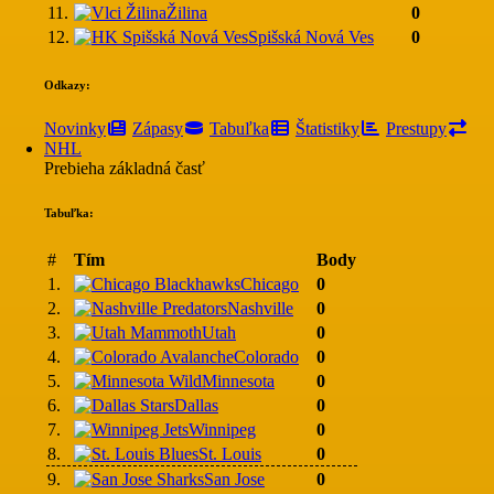
11.
Žilina
0
12.
Spišská Nová Ves
0
Odkazy:
Novinky
Zápasy
Tabuľka
Štatistiky
Prestupy
NHL
Prebieha základná časť
Tabuľka:
#
Tím
Body
1.
Chicago
0
2.
Nashville
0
3.
Utah
0
4.
Colorado
0
5.
Minnesota
0
6.
Dallas
0
7.
Winnipeg
0
8.
St. Louis
0
9.
San Jose
0