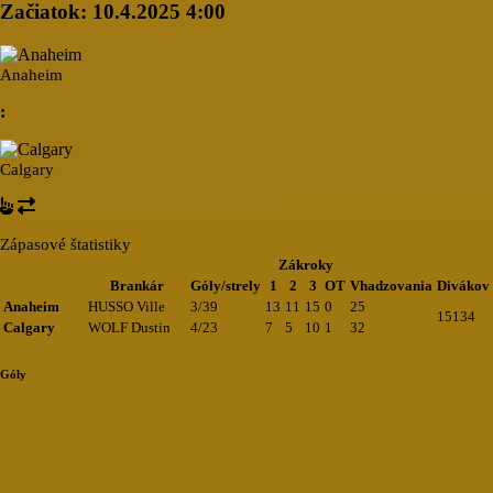
Začiatok:
10.4.2025 4:00
Anaheim
:
Calgary
Zápasové štatistiky
Zákroky
Brankár
Góly/strely
1
2
3
OT
Vhadzovania
Divákov
Anaheim
HUSSO Ville
3/39
13
11
15
0
25
15134
Calgary
WOLF Dustin
4/23
7
5
10
1
32
Góly
Loading...