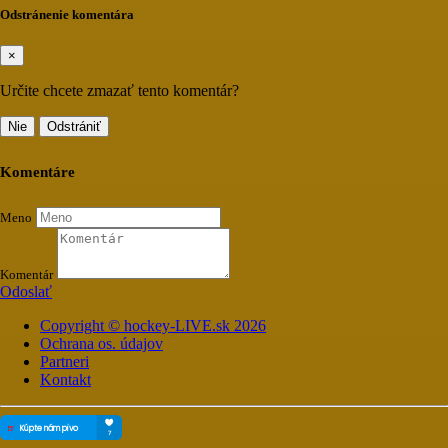
Odstránenie komentára
×
Určite chcete zmazať tento komentár?
Nie
Odstrániť
Komentáre
Meno
Komentár
Odoslať
Copyright © hockey-LIVE.sk 2026
Ochrana os. údajov
Partneri
Kontakt