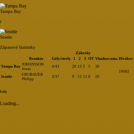
Tampa Bay
:
Seattle
Zápasové štatistiky
Zákroky
Brankár
Góly/strely
1
2
3
OT
Vhadzovania
Divákov
JOHANSSON
Tampa Bay
4/43
20
13
5
5
30
Jonas
19092
GRUBAUER
Seattle
3/37
9
15
13
0
20
Philipp
Góly
Loading...