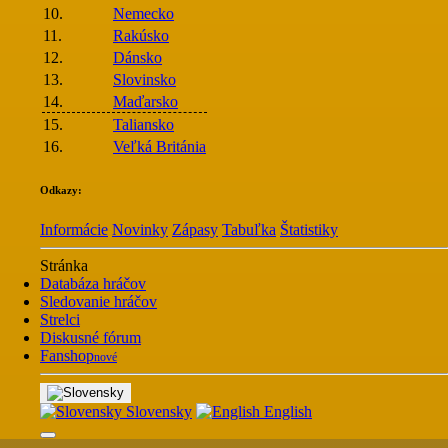
10.
Nemecko
11.
Rakúsko
12.
Dánsko
13.
Slovinsko
14.
Maďarsko
15.
Taliansko
16.
Veľká Británia
Odkazy:
Informácie
Novinky
Zápasy
Tabuľka
Štatistiky
Stránka
Databáza hráčov
Sledovanie hráčov
Strelci
Diskusné fórum
Fanshop
nové
Slovensky
English