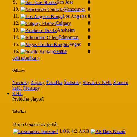
9.
San Jose
0
10.
Vancouver
0
11.
Los Angeles
0
12.
Calgary
0
13.
Anaheim
0
14.
Edmonton
0
15.
Vegas
0
16.
Seattle
0
celá tabuľka »
Odkazy:
Novinky
Zápasy
Tabuľka
Štatistiky
Slováci v NHL
Zranení
hráči
Prestupy
KHL
Prebieha playoff
Tabuľka:
Boj o Gagarinov pohár
LOK
4:2
AKB