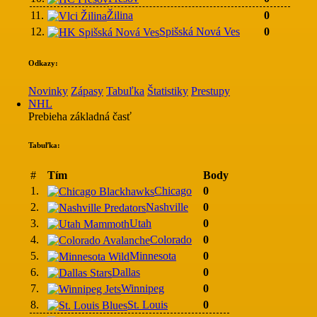
11.
Žilina
0
12.
Spišská Nová Ves
0
Odkazy:
Novinky
Zápasy
Tabuľka
Štatistiky
Prestupy
NHL
Prebieha základná časť
Tabuľka:
#
Tím
Body
1.
Chicago
0
2.
Nashville
0
3.
Utah
0
4.
Colorado
0
5.
Minnesota
0
6.
Dallas
0
7.
Winnipeg
0
8.
St. Louis
0