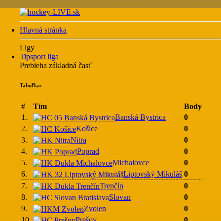
Hlavná stránka
Ligy
Tipsport liga
Prebieha základná časť
Tabuľka:
#
Tím
Body
1.
Banská Bystrica
0
2.
Košice
0
3.
Nitra
0
4.
Poprad
0
5.
Michalovce
0
6.
Liptovský Mikuláš
0
7.
Trenčín
0
8.
Slovan
0
9.
Zvolen
0
10.
Prešov
0