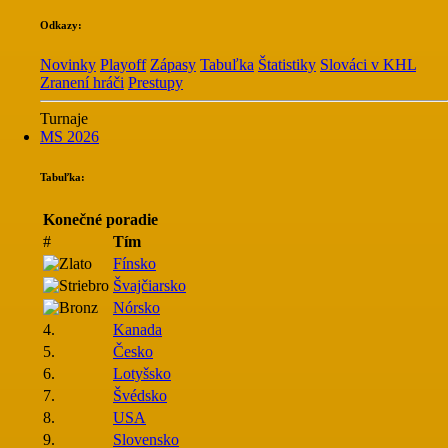
Odkazy:
Novinky
Playoff
Zápasy
Tabuľka
Štatistiky
Slováci v KHL
Zranení hráči
Prestupy
Turnaje
MS 2026
Tabuľka:
Konečné poradie
#
Tím
Fínsko
Švajčiarsko
Nórsko
4.
Kanada
5.
Česko
6.
Lotyšsko
7.
Švédsko
8.
USA
9.
Slovensko