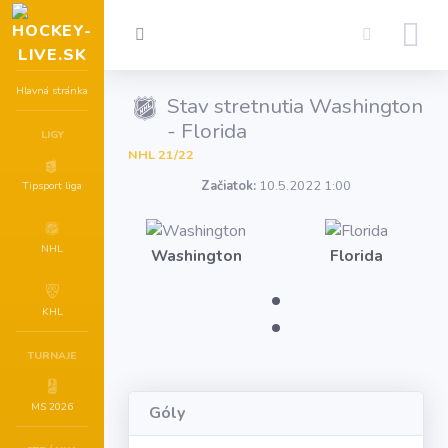
Hlavná stránka
Stav stretnutia Washington
- Florida
LIGY
NHL 21/22
Začiatok:
10.5.2022 1:00
Tipsport liga
NHL
Washington
Florida
:
KHL
TURNAJE
MS 2026
Góly