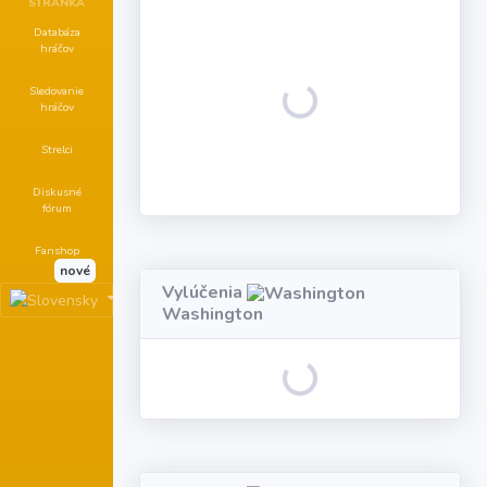
STRÁNKA
Databáza
hráčov
Loading...
Sledovanie
hráčov
Strelci
Diskusné
fórum
Fanshop
nové
Vylúčenia
Washington
Loading...