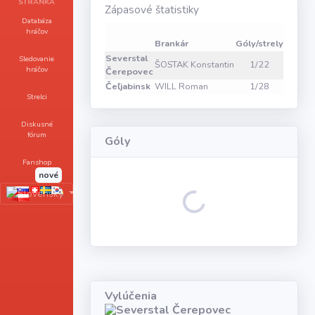
STRÁNKA
Zápasové štatistiky
Databáza
Zákrok
hráčov
Brankár
Góly/strely
1
2
Severstal
Sledovanie
ŠOSTAK Konstantin
1/22
13
5
hráčov
Čerepovec
Čeľjabinsk
WILL Roman
1/28
12
3
Strelci
Diskusné
fórum
Góly
Fanshop
nové
Loading...
Vylúčenia