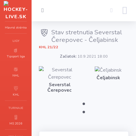
Hlavná stránka
Stav stretnutia Severstal
Čerepovec - Čeľjabinsk
LIGY
KHL 21/22
Začiatok:
10.9.2021 18:00
Tipsport liga
NHL
Čeľjabinsk
Severstal
Čerepovec
:
KHL
TURNAJE
MS 2026