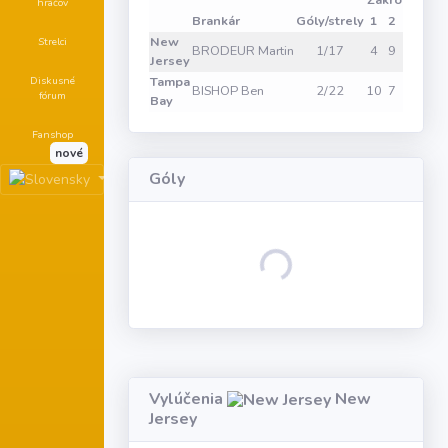
Zákroky
hráčov
Brankár
Góly/strely
1
2
3
Vhad
New
Strelci
BRODEUR Martin
1/17
4
9
4
Jersey
Diskusné
Tampa
BISHOP Ben
2/22
10
7
5
fórum
Bay
Fanshop
nové
Góly
Loading...
Vylúčenia
New
Jersey