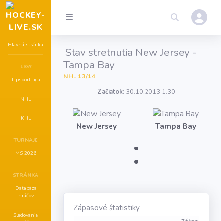
Hlavná stránka
Stav stretnutia New Jersey -
Tampa Bay
LIGY
NHL 13/14
Tipsport liga
Začiatok:
30.10.2013 1:30
NHL
KHL
New Jersey
Tampa Bay
:
TURNAJE
MS 2026
STRÁNKA
Databáza
hráčov
Zápasové štatistiky
Sledovanie