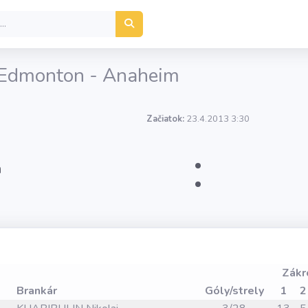
a Edmonton - Anaheim
Začiatok:
23.4.2013 3:30
:
n
Zákr
Brankár
Góly/strely
1
2