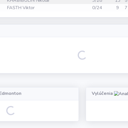
KHABIBULIN Nikolai
3/28
13
5
FASTH Viktor
0/24
9
7
Loading...
Edmonton
Vylúčenia
ading...