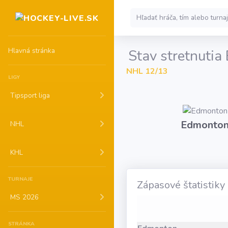
Hlavná stránka
Stav stretnuti
NHL 12/13
LIGY
Tipsport liga
Edmonto
NHL
KHL
TURNAJE
Zápasové štatistiky
MS 2026
STRÁNKA