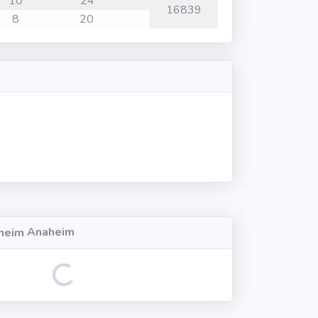
10
24
16839
8
20
Anaheim
Loading...