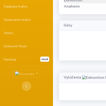
Edmonton
Anaheim
Databáza hráčov
Sledovanie hráčov
Góly
Strelci
Diskusné fórum
Fanshop
nové
Vylúčenia
Lo