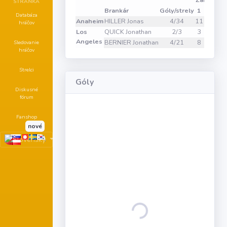
Zákroky
STRÁNKA
Brankár
Góly/strely
1
2
3
V
Databáza
Anaheim
HILLER Jonas
4/34
11
15
8
hráčov
Los
QUICK Jonathan
2/3
3
0
0
Angeles
BERNIER Jonathan
4/21
8
6
7
Sledovanie
hráčov
Strelci
Góly
Diskusné
fórum
Fanshop
nové
Loading...