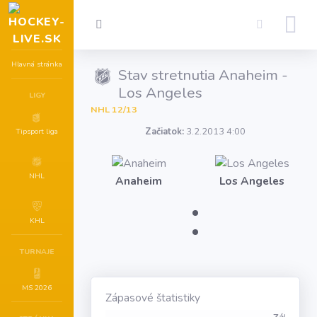
Hlavná stránka
Stav stretnutia Anaheim -
Los Angeles
LIGY
NHL 12/13
Začiatok:
3.2.2013 4:00
Tipsport liga
NHL
Anaheim
Los Angeles
:
KHL
TURNAJE
MS 2026
Zápasové štatistiky