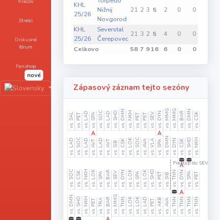
Torpedo
hráčov
KHL
Nižnij
21
2
3
5
2
0
0
2
25/26
Novgorod
Strelci
KHL
Severstal
21
3
2
5
4
0
0
1
25/26
Čerepovec
Diskusné
fórum
Celkovo
58
7
9
16
6
0
0
4
Fanshop
nové
Zápasový záznam tejto sezóny
vs. MMG
vs. MMG
vs. DMN
vs. DMN
vs. SOC
vs. SHD
vs. NKH
vs. LAD
vs. LAD
vs. DYN
vs. BAR
vs. SAL
vs. SEV
vs. CSK
vs. SPA
vs. PET
vs. PET
vs. PET
vs. DMN
vs. SOC
vs. SOC
vs. SHD
vs. NKH
vs. LAD
vs. LAD
vs. LAD
vs. LOK
vs. DYN
vs. VLA
vs. CSK
vs. AVA
vs. CSK
vs. AVT
vs. AVT
vs. SPA
vs. SIB
Prestup do SEV
vs. SOC
vs. NKH
vs. SHD
vs. LOK
vs. BAR
vs. DYN
vs. LOK
vs. LOK
vs. TNN
vs. DYN
vs. CSK
vs. SEV
vs. SPA
vs. SPA
vs. SPA
vs. PET
vs. PET
vs. SIB
vs. MMG
vs. DMN
vs. SHD
vs. NKH
vs. BAR
vs. TNN
vs. LOK
vs. LOK
vs. LAD
vs. TNN
vs. TNN
vs. TNN
vs. TNN
vs. AKB
vs. TRA
vs. AVA
vs. PET
vs. PET