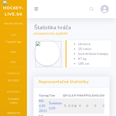
Hlavná stránka
Štatistika hráča
JOHANSSON ALBERT
LIGY
Tipsport liga
obranca
25 rokov
NHL
ľavé držanie hokejky
87 kg
KHL
185 cm
TURNAJE
MS 2026
Reprezentačné štatistiky
STRÁNKA
Turnaj
Tím
GP
G
A
P
PIM
PPG
SHG
GWG
Databáza
MS
hráčov
Švédsko
U20
5
0
0
0
0
0
0
0
U20
2021
Sledovanie