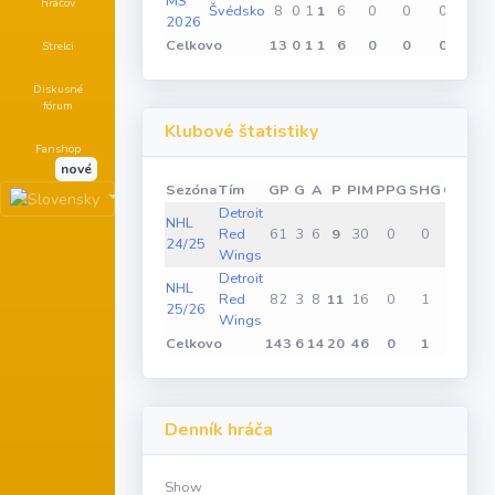
MS
hráčov
Švédsko
8
0
1
1
6
0
0
0
2026
Celkovo
13
0
1
1
6
0
0
0
Strelci
Diskusné
fórum
Klubové štatistiky
Fanshop
nové
Sezóna
Tím
GP
G
A
P
PIM
PPG
SHG
GWG
Detroit
NHL
Red
61
3
6
9
30
0
0
2
24/25
Wings
Detroit
NHL
Red
82
3
8
11
16
0
1
1
25/26
Wings
Celkovo
143
6
14
20
46
0
1
3
Denník hráča
Show