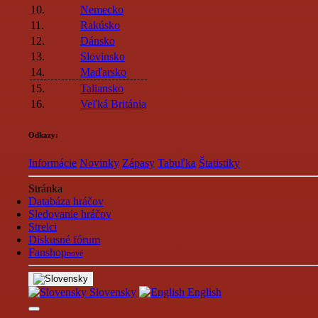
10.
Nemecko
11.
Rakúsko
12.
Dánsko
13.
Slovinsko
14.
Maďarsko
15.
Taliansko
16.
Veľká Británia
Odkazy:
Informácie
Novinky
Zápasy
Tabuľka
Štatistiky
Stránka
Databáza hráčov
Sledovanie hráčov
Strelci
Diskusné fórum
Fanshop
nové
Slovensky
English