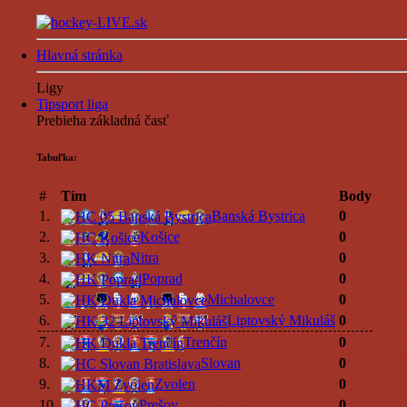
Hlavná stránka
Ligy
Tipsport liga
Prebieha základná časť
Tabuľka:
#
Tím
Body
1.
Banská Bystrica
0
2.
Košice
0
3.
Nitra
0
4.
Poprad
0
5.
Michalovce
0
6.
Liptovský Mikuláš
0
7.
Trenčín
0
8.
Slovan
0
9.
Zvolen
0
10.
Prešov
0