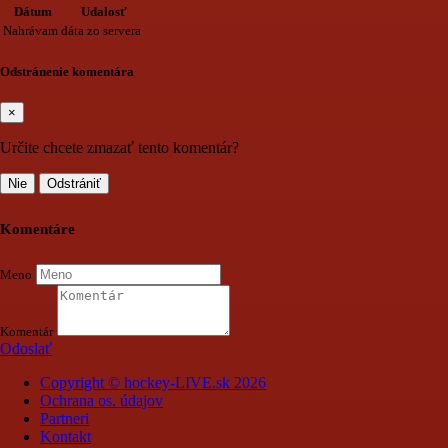
Dátum
Udalosť
Nahrávam dáta zo servera
Odstránenie komentára
×
Určite chcete zmazať tento komentár?
Nie
Odstrániť
Komentáre
Meno
Komentár
Odoslať
Copyright © hockey-LIVE.sk 2026
Ochrana os. údajov
Partneri
Kontakt