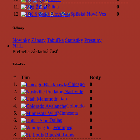
11.
Žilina
0
12.
Spišská Nová Ves
0
Odkazy:
Novinky
Zápasy
Tabuľka
Štatistiky
Prestupy
NHL
Prebieha základná časť
Tabuľka:
#
Tím
Body
1.
Chicago
0
2.
Nashville
0
3.
Utah
0
4.
Colorado
0
5.
Minnesota
0
6.
Dallas
0
7.
Winnipeg
0
8.
St. Louis
0