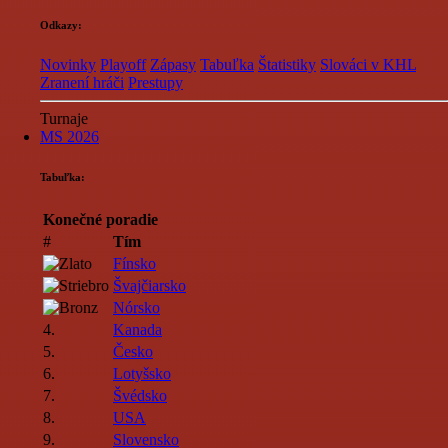
Odkazy:
Novinky
Playoff
Zápasy
Tabuľka
Štatistiky
Slováci v KHL
Zranení hráči
Prestupy
Turnaje
MS 2026
Tabuľka:
Konečné poradie
#
Tím
Fínsko
Švajčiarsko
Nórsko
4.
Kanada
5.
Česko
6.
Lotyšsko
7.
Švédsko
8.
USA
9.
Slovensko