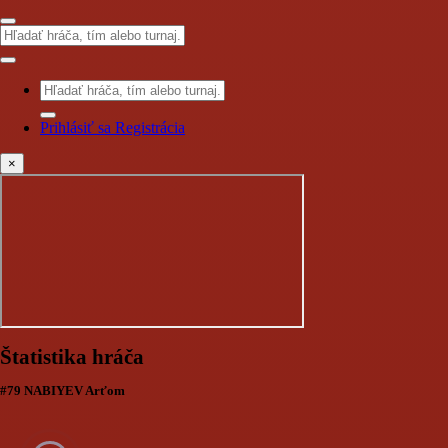
Prihlásiť sa
Registrácia
×
Štatistika hráča
#79 NABIYEV Arťom