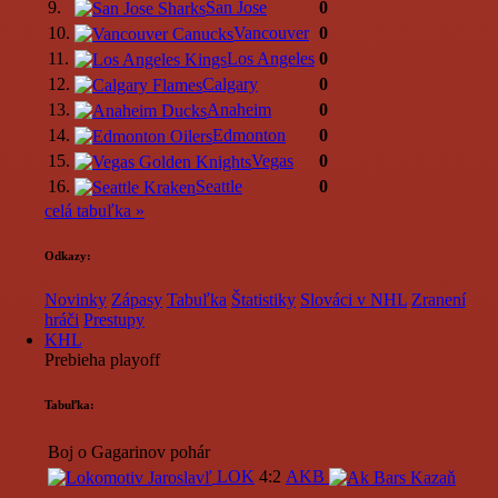
9.
San Jose
0
10.
Vancouver
0
11.
Los Angeles
0
12.
Calgary
0
13.
Anaheim
0
14.
Edmonton
0
15.
Vegas
0
16.
Seattle
0
celá tabuľka »
Odkazy:
Novinky
Zápasy
Tabuľka
Štatistiky
Slováci v NHL
Zranení
hráči
Prestupy
KHL
Prebieha playoff
Tabuľka:
Boj o Gagarinov pohár
LOK
4:2
AKB