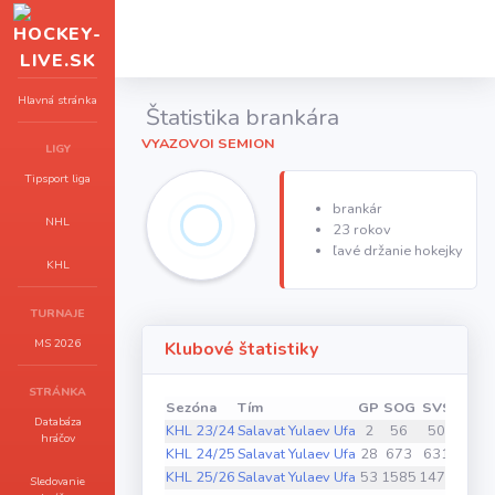
Hlavná stránka
Štatistika brankára
VYAZOVOI SEMION
LIGY
Tipsport liga
brankár
NHL
23 rokov
ľavé držanie hokejky
KHL
TURNAJE
MS 2026
Klubové štatistiky
STRÁNKA
Sezóna
Tím
GP
SOG
SVS
SV
Databáza
KHL 23/24
Salavat Yulaev Ufa
2
56
50
89.3
hráčov
KHL 24/25
Salavat Yulaev Ufa
28
673
631
93.8
KHL 25/26
Salavat Yulaev Ufa
53
1585
1476
93.1
Sledovanie