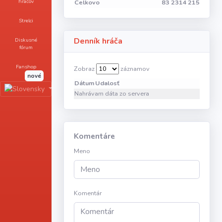
hráčov
Celkovo
83
2314
2157
92.1
Strelci
Denník hráča
Diskusné
fórum
Fanshop
Zobraz
záznamov
nové
Dátum
Udalosť
Nahrávam dáta zo servera
Komentáre
Meno
Komentár