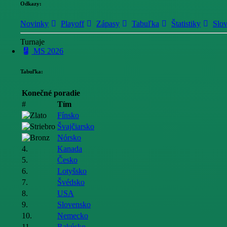
Odkazy:
Novinky
Playoff
Zápasy
Tabuľka
Štatistiky
Slo
Turnaje
MS 2026
Tabuľka:
Konečné poradie
#
Tím
Fínsko
Švajčiarsko
Nórsko
4.
Kanada
5.
Česko
6.
Lotyšsko
7.
Švédsko
8.
USA
9.
Slovensko
10.
Nemecko
11.
Rakúsko