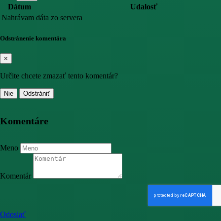
Dátum
Udalosť
Nahrávam dáta zo servera
Odstránenie komentára
×
Určite chcete zmazať tento komentár?
Nie
Odstrániť
Komentáre
Meno
Komentár
Odoslať