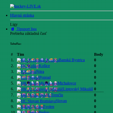
Hlavná stránka
Ligy
Tipsport liga
Prebieha základná časť
Tabuľka:
#
Tím
Body
1.
Banská Bystrica
0
2.
Košice
0
3.
Nitra
0
4.
Poprad
0
5.
Michalovce
0
6.
Liptovský Mikuláš
0
7.
Trenčín
0
8.
Slovan
0
9.
Zvolen
0
10.
Prešov
0