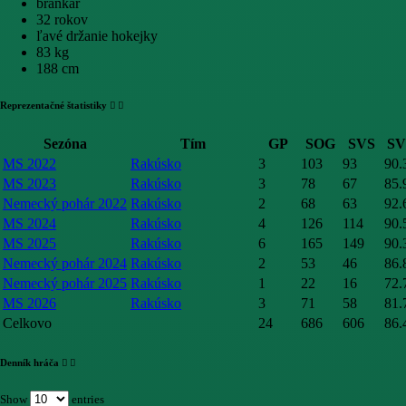
brankár
32 rokov
ľavé držanie hokejky
83 kg
188 cm
Reprezentačné štatistiky
Sezóna
Tím
GP
SOG
SVS
S
MS 2022
Rakúsko
3
103
93
90
MS 2023
Rakúsko
3
78
67
85
Nemecký pohár 2022
Rakúsko
2
68
63
92
MS 2024
Rakúsko
4
126
114
90
MS 2025
Rakúsko
6
165
149
90
Nemecký pohár 2024
Rakúsko
2
53
46
86
Nemecký pohár 2025
Rakúsko
1
22
16
72
MS 2026
Rakúsko
3
71
58
81
Celkovo
24
686
606
86
Denník hráča
Show
entries