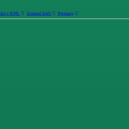
váci v KHL
Zranení hráči
Prestupy