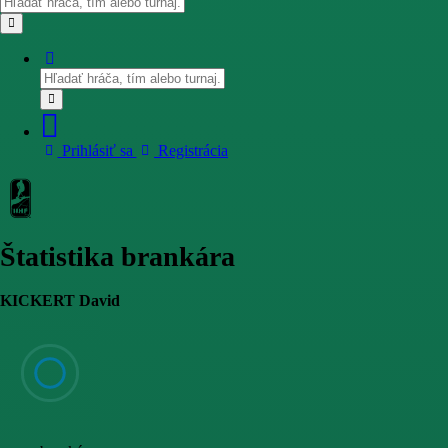
Prihlásiť sa
Registrácia
Štatistika brankára
KICKERT David