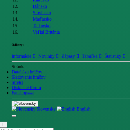
12.
Dánsko
13.
Slovinsko
14.
Maďarsko
15.
Taliansko
16.
Veľká Británia
Odkazy:
Informácie
Novinky
Zápasy
Tabuľka
Štatistiky
Stránka
Databáza hráčov
Sledovanie hráčov
Strelci
Diskusné fórum
Fanshop
nové
Slovensky
English