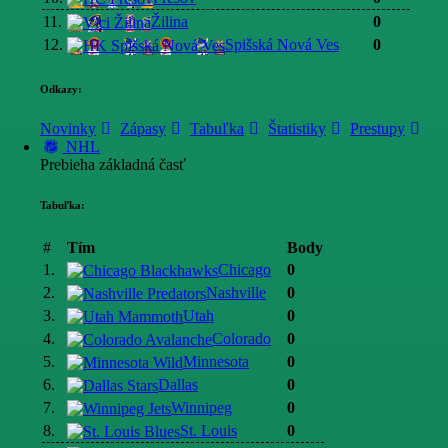
11.
Žilina
0
12.
Spišská Nová Ves
0
Odkazy:
Novinky
Zápasy
Tabuľka
Štatistiky
Prestupy
NHL
Prebieha základná časť
Tabuľka:
#
Tím
Body
1.
Chicago
0
2.
Nashville
0
3.
Utah
0
4.
Colorado
0
5.
Minnesota
0
6.
Dallas
0
7.
Winnipeg
0
8.
St. Louis
0