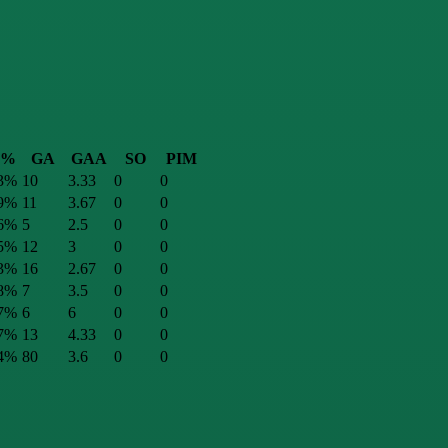
V%
GA
GAA
SO
PIM
.3%
10
3.33
0
0
.9%
11
3.67
0
0
.6%
5
2.5
0
0
.5%
12
3
0
0
.3%
16
2.67
0
0
.8%
7
3.5
0
0
.7%
6
6
0
0
.7%
13
4.33
0
0
.4%
80
3.6
0
0