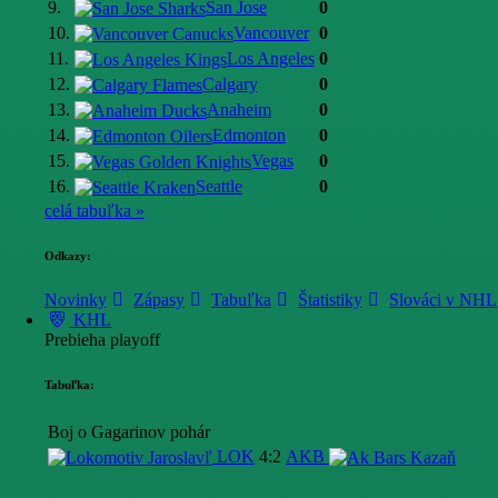
9.
San Jose
0
10.
Vancouver
0
11.
Los Angeles
0
12.
Calgary
0
13.
Anaheim
0
14.
Edmonton
0
15.
Vegas
0
16.
Seattle
0
celá tabuľka »
Odkazy:
Novinky
Zápasy
Tabuľka
Štatistiky
Slováci v NHL
KHL
Prebieha playoff
Tabuľka:
Boj o Gagarinov pohár
LOK
4:2
AKB