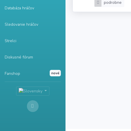
podrobne
Databáza hráčov
Sledovanie hráčov
Strelci
Diskusné fórum
Fanshop
nové