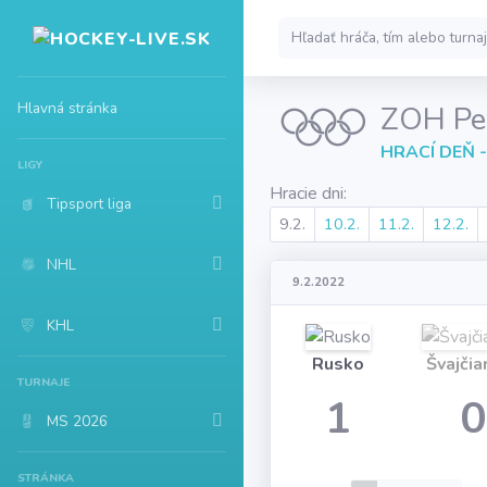
Hlavná stránka
ZOH Pe
HRACÍ DEŇ -
LIGY
Hracie dni:
Tipsport liga
9.2.
10.2.
11.2.
12.2.
NHL
9.2.2022
KHL
Rusko
Švajčia
TURNAJE
1
0
MS 2026
STRÁNKA