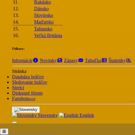
11.
Rakúsko
12.
Dánsko
13.
Slovinsko
14.
Maďarsko
15.
Taliansko
16.
Veľká Británia
Odkazy:
Informácie
Novinky
Zápasy
Tabuľka
Štatistiky
Stránka
Databáza hráčov
Sledovanie hráčov
Strelci
Diskusné fórum
Fanshop
nové
Slovensky
English