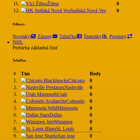
11.
Žilina
0
12.
Spišská Nová Ves
0
Odkazy:
Novinky
Zápasy
Tabuľka
Štatistiky
Prestupy
NHL
Prebieha základná časť
Tabuľka:
#
Tím
Body
1.
Chicago
0
2.
Nashville
0
3.
Utah
0
4.
Colorado
0
5.
Minnesota
0
6.
Dallas
0
7.
Winnipeg
0
8.
St. Louis
0
9.
San Jose
0