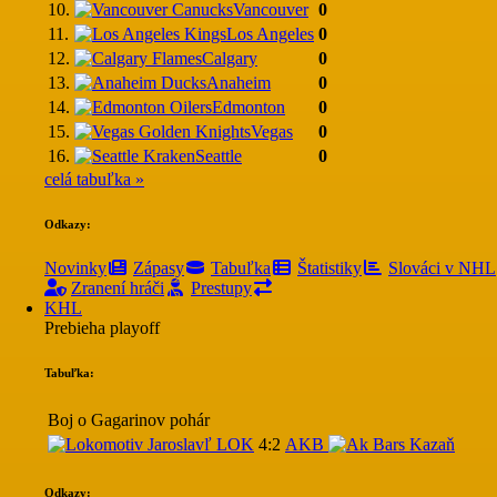
10.
Vancouver
0
11.
Los Angeles
0
12.
Calgary
0
13.
Anaheim
0
14.
Edmonton
0
15.
Vegas
0
16.
Seattle
0
celá tabuľka »
Odkazy:
Novinky
Zápasy
Tabuľka
Štatistiky
Slováci v NHL
Zranení hráči
Prestupy
KHL
Prebieha playoff
Tabuľka:
Boj o Gagarinov pohár
LOK
4:2
AKB
Odkazy: