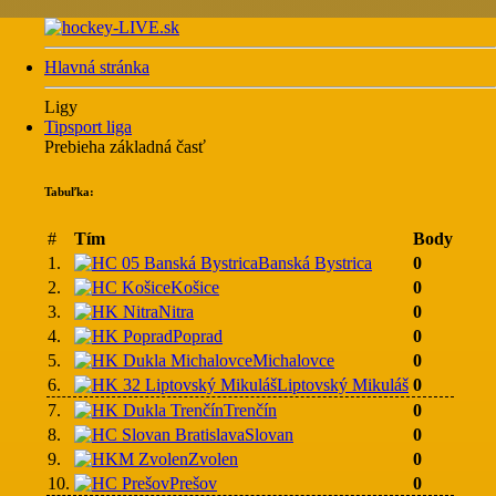
Hlavná stránka
Ligy
Tipsport liga
Prebieha základná časť
Tabuľka:
#
Tím
Body
1.
Banská Bystrica
0
2.
Košice
0
3.
Nitra
0
4.
Poprad
0
5.
Michalovce
0
6.
Liptovský Mikuláš
0
7.
Trenčín
0
8.
Slovan
0
9.
Zvolen
0
10.
Prešov
0