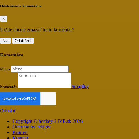
Loading...
Odstránenie komentára
×
Určite chcete zmazať tento komentár?
Nie
Odstrániť
Komentáre
Meno
Smajlíky
Komentár
Odoslať
Copyright © hockey-LIVE.sk 2026
Ochrana os. údajov
Partneri
Kontakt