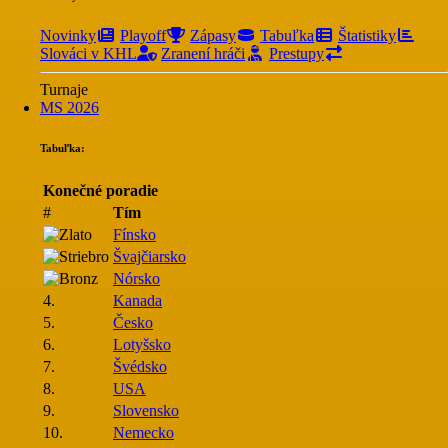
Novinky
Playoff
Zápasy
Tabuľka
Štatistiky
Slováci v KHL
Zranení hráči
Prestupy
Turnaje
MS 2026
Tabuľka:
Konečné poradie
#
Tím
Fínsko
Švajčiarsko
Nórsko
4.
Kanada
5.
Česko
6.
Lotyšsko
7.
Švédsko
8.
USA
9.
Slovensko
10.
Nemecko