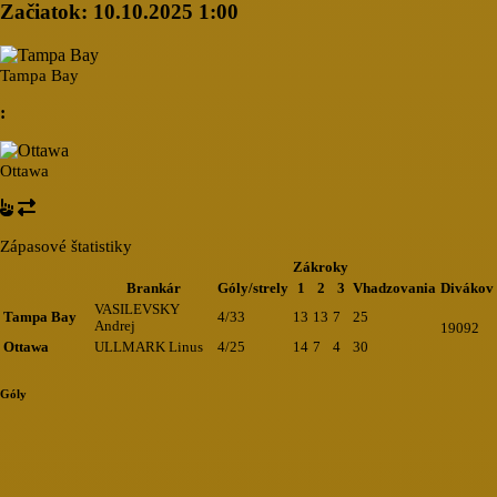
Začiatok:
10.10.2025 1:00
Tampa Bay
:
Ottawa
Zápasové štatistiky
Zákroky
Brankár
Góly/strely
1
2
3
Vhadzovania
Divákov
VASILEVSKY
Tampa Bay
4/33
13
13
7
25
Andrej
19092
Ottawa
ULLMARK Linus
4/25
14
7
4
30
Góly
Loading...